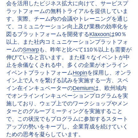
会を活用したビジネス拡大に向けて、サービスプ
ラットフォームの無料トライアルを提供していま
す。実際、チーム内の会議やトレーニングを通じ
て、コミュニケーション向上及び業務の効率化を
図るプラットフォームを開発する
Klaxoon
は90％
以上、また社内コミュニケーションプラットフォ
ームの
Smarp
も、昨年と比べて110％以上も需要が
伸びていると言います。 また様々なイベントが中
止を余儀なくされる中、多くの企業がオンライン
イベントプラットフォーム
Hopin
を採用し、オンラ
イン上で人々を繋げる試みを実施する一方、スペ
イン在インキュベーターの
Demium
は、欧州域内
でオンラインインキュベーションプログラムを実
施しており、ウェブ上でのワークショップやメン
ターとのグループミーティングを実施すること
で、この状況でもプログラムに参加するスタート
アップの勢いをキープし、企業育成を続けていく
ための思考を凝らしています。