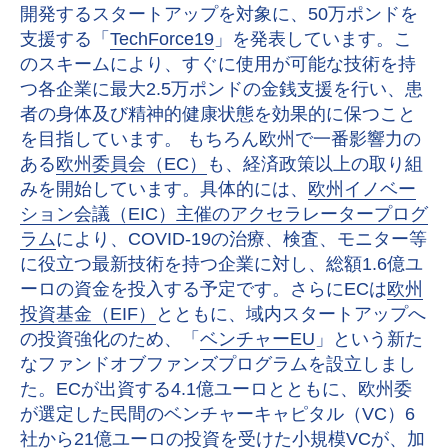
開発するスタートアップを対象に、50万ポンドを
支援する「
TechForce19
」を発表しています。こ
のスキームにより、すぐに使用が可能な技術を持
つ各企業に最大2.5万ポンドの金銭支援を行い、患
者の身体及び精神的健康状態を効果的に保つこと
を目指しています。 もちろん欧州で一番影響力の
ある
欧州委員会（EC）
も、経済政策以上の取り組
みを開始しています。具体的には、
欧州イノベー
ション会議（EIC）主催のアクセラレータープログ
ラム
により、COVID-19の治療、検査、モニター等
に役立つ最新技術を持つ企業に対し、総額1.6億ユ
ーロの資金を投入する予定です。さらにECは
欧州
投資基金（EIF）
とともに、域内スタートアップへ
の投資強化のため、「
ベンチャーEU
」という新た
なファンドオブファンズプログラムを設立しまし
た。ECが出資する4.1億ユーロとともに、欧州委
が選定した民間のベンチャーキャピタル（VC）6
社から21億ユーロの投資を受けた小規模VCが、加