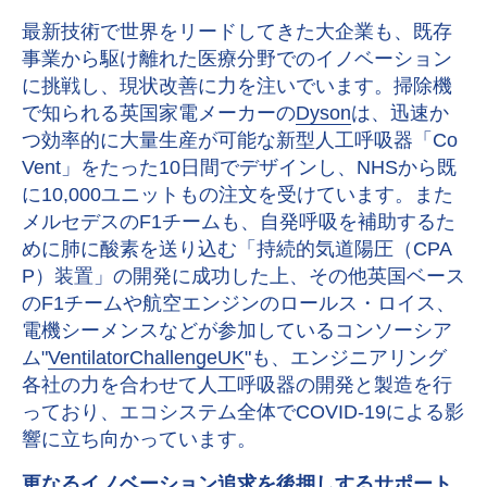
最新技術で世界をリードしてきた大企業も、既存
事業から駆け離れた医療分野でのイノベーション
に挑戦し、現状改善に力を注いでいます。掃除機
で知られる英国家電メーカーの
Dyson
は、迅速か
つ効率的に大量生産が可能な新型人工呼吸器「Co
Vent」をたった10日間でデザインし、NHSから既
に10,000ユニットもの注文を受けています。また
メルセデスのF1チームも、自発呼吸を補助するた
めに肺に酸素を送り込む「持続的気道陽圧（CPA
P）装置」の開発に成功した上、その他英国ベース
のF1チームや航空エンジンのロールス・ロイス、
電機シーメンスなどが参加しているコンソーシア
ム"
VentilatorChallengeUK
"も、エンジニアリング
各社の力を合わせて人工呼吸器の開発と製造を行
っており、エコシステム全体でCOVID-19による影
響に立ち向かっています。
更なるイノベーション追求を後押しするサポート