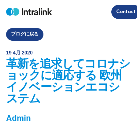
S
Contact
k
H
i
o
m
p
e
t
ブログに戻る
o
c
19 4月 2020
o
革新を追求してコロナシ
n
t
ョックに適応する 欧州
e
イノベーションエコシ
n
t
ステム
Admin