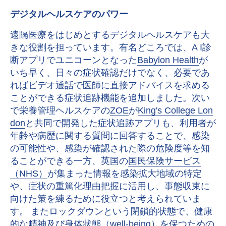
デジタルヘルスケアのパワー
遠隔医療をはじめとするデジタルヘルスケアも大
きな役割を担っています。有名どころでは、A I診
断アプリでユニコーンとなった
Babylon Health
が
いち早く、日々の症状確認だけでなく、必要であ
ればビデオ通話で医師に直接アドバイスを求める
ことができる症状追跡機能を追加しました。次い
で栄養管理ヘルスケアの
ZOE
が
King's College Lon
don
と共同で開発した症状追跡アプリも、利用者が
年齢や病歴に関する質問に回答することで、感染
の可能性や、感染が確認された際の危険度等を知
ることができる一方、英国の
国民保険サービス
（NHS）
が集まった情報を感染拡大地域の特定
や、症状の重篤化理由把握に活用し、事態収束に
向けた策を練るために役立つと考えられていま
す。 またロックダウンという閉鎖的状態で、健康
的な精神及び身体状態（well-being）を保つための