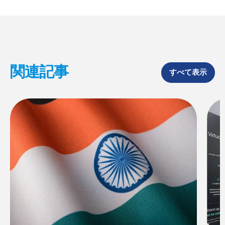
o
d
o
I
k
n
関連記事
すべて表示