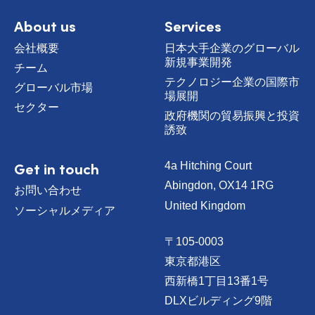
m
e
About us
Services
会社概要
日本大手企業のグローバル
新規事業開発
チーム
テクノロジー企業の国際市
グローバル市場
場展開
セクター
政府機関の貿易振興と投資
誘致
Get in touch
4a Hitching Court
Abingdon, OX14 1RG
お問い合わせ
United Kingdom
ソーシャルメディア
〒105-0003
東京都港区
西新橋1丁目13番1号
DLXビルディング9階