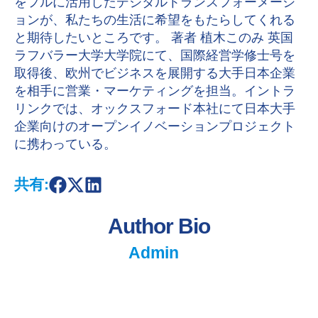
をフルに活用したデジタルトランスフォーメーシ
ョンが、私たちの生活に希望をもたらしてくれる
と期待したいところです。 著者 植木このみ 英国
ラフバラー大学大学院にて、国際経営学修士号を
取得後、欧州でビジネスを展開する大手日本企業
を相手に営業・マーケティングを担当。イントラ
リンクでは、オックスフォード本社にて日本大手
企業向けのオープンイノベーションプロジェクト
に携わっている。
共有:
S
S
S
h
h
h
a
a
a
Author Bio
r
r
r
e
e
e
o
o
o
Admin
n
n
n
F
X
L
a
i
c
n
e
k
b
e