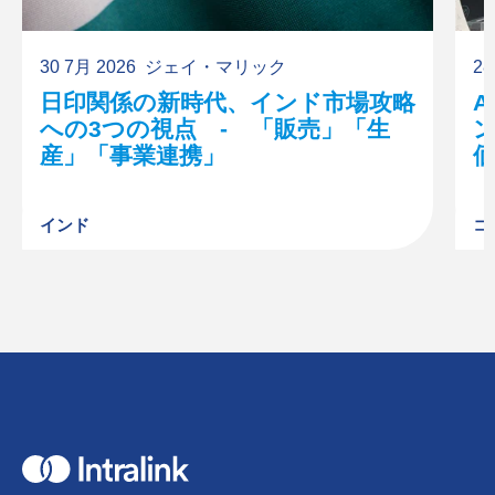
30 7月 2026
ジェイ・マリック
28
日印関係の新時代、インド市場攻略
への3つの視点 - 「販売」「生
産」「事業連携」
インド
コ
H
o