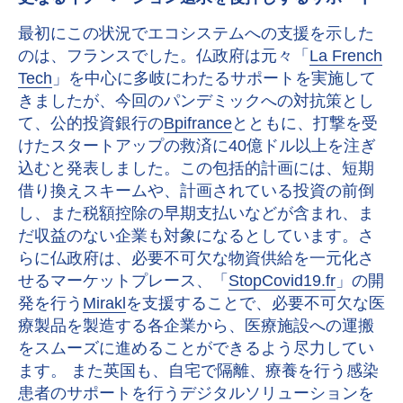
最初にこの状況でエコシステムへの支援を示した
のは、フランスでした。仏政府は元々「
La French
Tech
」を中心に多岐にわたるサポートを実施して
きましたが、今回のパンデミックへの対抗策とし
て、公的投資銀行の
Bpifrance
とともに、打撃を受
けたスタートアップの救済に40億ドル以上を注ぎ
込むと発表しました。この包括的計画には、短期
借り換えスキームや、計画されている投資の前倒
し、また税額控除の早期支払いなどが含まれ、ま
だ収益のない企業も対象になるとしています。さ
らに仏政府は、必要不可欠な物資供給を一元化さ
せるマーケットプレース、「
StopCovid19.fr
」の開
発を行う
Mirakl
を支援することで、必要不可欠な医
療製品を製造する各企業から、医療施設への運搬
をスムーズに進めることができるよう尽力してい
ます。 また英国も、自宅で隔離、療養を行う感染
患者のサポートを行うデジタルソリューションを