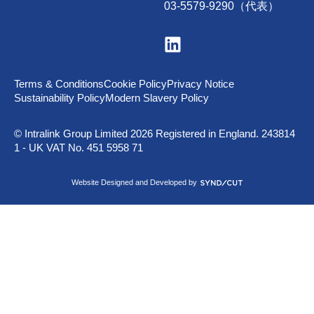
03-5579-9290（代表）
V
i
s
i
t
Terms & Conditions
Cookie Policy
Privacy Notice
u
Sustainability Policy
Modern Slavery Policy
s
o
n
© Intralink Group Limited 2026 Registered in England. 243814
L
1 - UK VAT No. 451 5958 71
i
n
k
S
Website Designed and Developed by
e
y
d
n
I
d
n
i
c
u
t