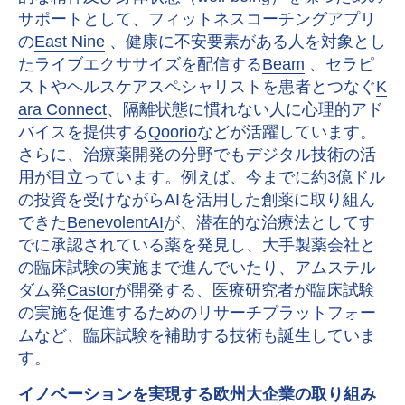
サポートとして、フィットネスコーチングアプリ
の
East Nine
、健康に不安要素がある人を対象とし
たライブエクササイズを配信する
Beam
、セラピ
ストやヘルスケアスペシャリストを患者とつなぐ
K
ara Connect
、隔離状態に慣れない人に心理的アド
バイスを提供する
Qoorio
などが活躍しています。
さらに、治療薬開発の分野でもデジタル技術の活
用が目立っています。例えば、今までに約3億ドル
の投資を受けながらAIを活用した創薬に取り組ん
できた
BenevolentAI
が、潜在的な治療法としてす
でに承認されている薬を発見し、大手製薬会社と
の臨床試験の実施まで進んでいたり、アムステル
ダム発
Castor
が開発する、医療研究者が臨床試験
の実施を促進するためのリサーチプラットフォー
ムなど、臨床試験を補助する技術も誕生していま
す。
イノベーションを実現する欧州大企業の取り組み