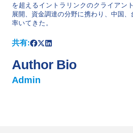
を超えるイントラリンクのクライアン
展開、資金調達の分野に携わり、中国、
率いてきた。
共有:
S
S
S
h
h
h
a
a
a
r
r
r
Author Bio
e
e
e
o
o
o
n
n
n
Admin
F
X
L
a
i
c
n
e
k
b
e
o
d
o
I
k
n