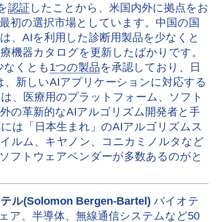
を
認証
したことから、米国内外に拠点をお
最初の選択市場としています。中国の国
）は、AIを利用した診断用製品を少なくと
で医療機器カタログを更新したばかりです。
少なくとも
1つの製品
を承認しており、日
は、新しいAIアプリケーションに対応する
トは、医療用のプラットフォーム、ソフト
外の革新的なAIアルゴリズム開発者と手
には「日本生まれ」のAIアルゴリズムス
フイルム、キヤノン、コニカミノルタなど
びソフトウェアベンダーが多数あるのがと
olomon Bergen-Bartel)
バイオテ
ェア、半導体、無線通信システムなど50