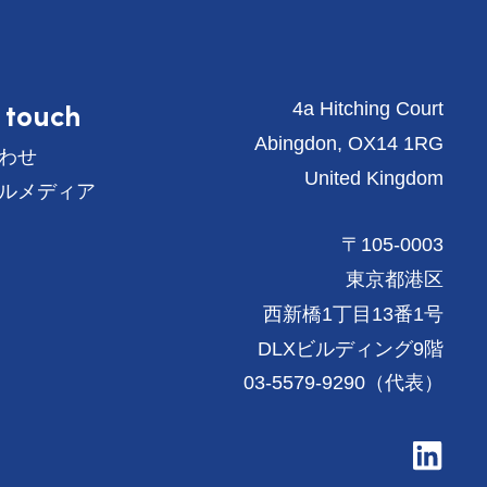
n touch
4a Hitching Court
Abingdon, OX14 1RG
わせ
United Kingdom
ルメディア
〒105-0003
東京都港区
西新橋1丁目13番1号
DLXビルディング9階
03-5579-9290（代表）
V
i
s