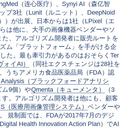
kingMed（连心医疗）、Synyi AI（森亿智
社（Lunit（ルニット）、DeepNoid
）が出展、日本からは1社（LPixel（エ
らは他に、大手の画像機器ベンダーやソ
また、アルゴリズム開発者に販売ルートを
リズム「プラットフォーム」を手がける企
した。最も牽引力があるのはおそらくTer
ンヴォイAI）
（同社エクスチェンジは28社を
個、うちアメリカ食品医薬品局（FDA）認
ord Analysis（ブラックフォードアナリシ
ズム9個）や
Qmenta（キューメンタ）
（3
ります。アルゴリズム開発者は他にも、顧客
CS（医療用画像管理システム）
ベンダーや
 規制面では、FDAが2017年7月のデジ
lth Innovation Action Plan）でAI