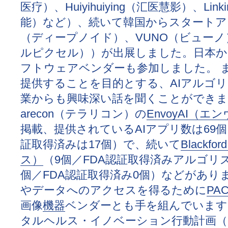
医疗）、Huiyihuiying（汇医慧影）、Lin
能）など）、続いて韓国からスタートアップ3
（ディープノイド）、VUNO（ビューノ）
ルピクセル））が出展しました。日本か
フトウェアベンダーも参加しました。 
提供することを目的とする、AIアルゴ
業からも興味深い話を聞くことができま
arecon（テラリコン）の
EnvoyAI（エ
掲載、提供されているAIアプリ数は69
証取得済みは17個）で、続いて
Blackf
ス）
（9個／FDA認証取得済みアルゴリ
個／FDA認証取得済み0個）などがあ
やデータへのアクセスを得るために
PA
画像
機器
ベンダーとも手を組んでいます。
タルヘルス・イノベーション行動計画（Digital Hea