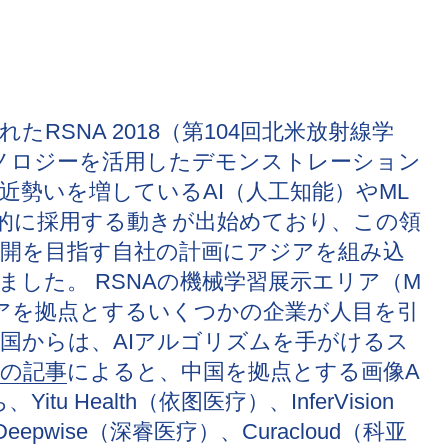
RSNA 2018（第104回北米放射線学
クノロジーを活用したデモンストレーション
近勢いを増しているAI（人工知能）やML
的に採用する動きが出始めており、この領
開を目指す自社の計画にアジアを組み込
した。 RSNAの機械学習展示エリア（M
）では、アジアを拠点とするいくつかの企業が人目を引
国からは、AIアルゴリズムを手がけるス
の記事
によると、中国を拠点とする画像A
 Health（依图医疗）、InferVision
epwise（深睿医疗）、Curacloud（科亚