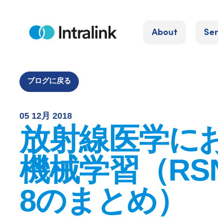
S
k
About
Ser
i
H
o
p
m
e
t
o
ブログに戻る
c
o
05 12月 2018
n
放射線医学に
t
e
機械学習（RSN
n
t
8のまとめ）