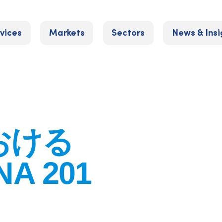
vices
Markets
Sectors
News & Insi
おける
A 201