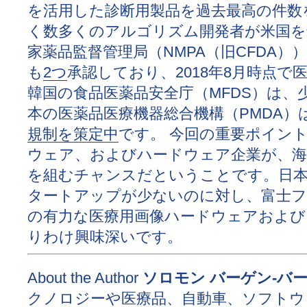
を活用した診断用製品を過去最高の件数
く数多くのアルゴリズム開発者が米国を
家薬品監督管理局（NMPA（旧CFDA）
も
2つ
承認しており、2018年8月時点
韓国の食品医薬品安全庁（MFDS）は、
本の医薬品医療機器総合機構（PMDA）
規制を策定中
です。 今回の重要ポイン
ウェア、およびハードウェア企業が、海
を組むチャンスだということです。日本
タートアップが少ないのに対し、富士
の有力な医療用画像ハードウェアおよ
りわけ興味深いです。
ソロモン バーゲン-バーテル(S
About the Author
クノロジーや医療品、自動車、ソフトウ