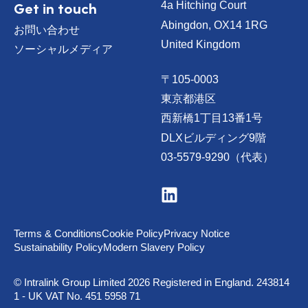
Get in touch
4a Hitching Court
Abingdon, OX14 1RG
お問い合わせ
United Kingdom
ソーシャルメディア
〒105-0003
東京都港区
西新橋1丁目13番1号
DLXビルディング9階
03-5579-9290（代表）
V
i
s
i
t
Terms & Conditions
Cookie Policy
Privacy Notice
u
Sustainability Policy
Modern Slavery Policy
s
o
n
© Intralink Group Limited 2026 Registered in England. 243814
L
1 - UK VAT No. 451 5958 71
i