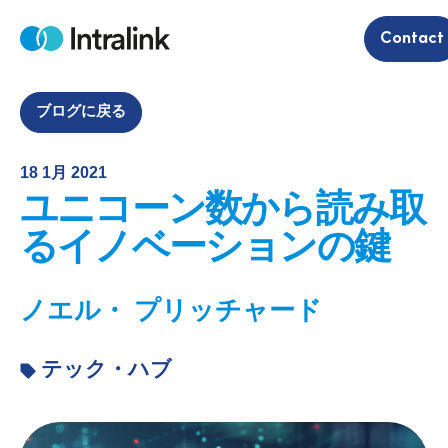
S
Contact
k
H
i
o
m
p
e
t
ブログに戻る
o
c
18 1月 2021
o
ユニコーン数から読み取
n
t
るイノベーションの鍵
e
n
ノエル・ プリッチャード
t
テック・ハブ