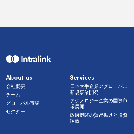
H
o
m
e
About us
Services
会社概要
日本大手企業のグローバル
新規事業開発
チーム
テクノロジー企業の国際市
グローバル市場
場展開
セクター
政府機関の貿易振興と投資
誘致