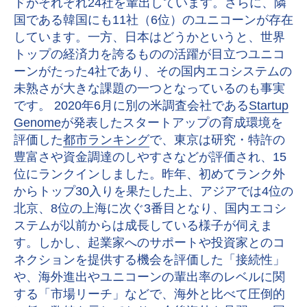
ドがそれぞれ24社を輩出しています。さらに、隣
国である韓国にも11社（6位）のユニコーンが存在
しています。一方、日本はどうかというと、世界
トップの経済力を誇るものの活躍が目立つユニコ
ーンがたった4社であり、その国内エコシステムの
未熟さが大きな課題の一つとなっているのも事実
です。 2020年6月に別の米調査会社である
Startup
Genome
が発表したスタートアップの育成環境を
評価した
都市ランキング
で、東京は研究・特許の
豊富さや資金調達のしやすさなどが評価され、15
位にランクインしました。昨年、初めてランク外
からトップ30入りを果たした上、アジアでは4位の
北京、8位の上海に次ぐ3番目となり、国内エコシ
ステムが以前からは成長している様子が伺えま
す。しかし、起業家へのサポートや投資家とのコ
ネクションを提供する機会を評価した「接続性」
や、海外進出やユニコーンの輩出率のレベルに関
する「市場リーチ」などで、海外と比べて圧倒的