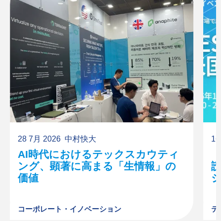
28 7月 2026
中村快大
16
AI時代におけるテックスカウティ
【
ング、顕著に高まる「生情報」の
価値
ジ
コーポレート・イノベーション
テ