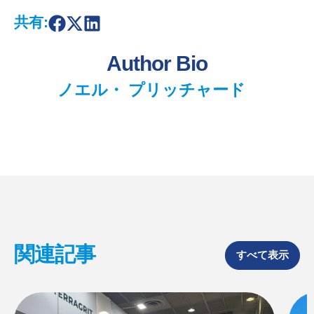
共有:
S
S
S
h
h
h
a
a
a
Author Bio
r
r
r
e
e
e
o
o
o
ノエル・ プリッチャード
n
n
n
F
X
L
a
i
c
n
e
k
b
e
o
d
o
I
k
n
関連記事
すべて表示