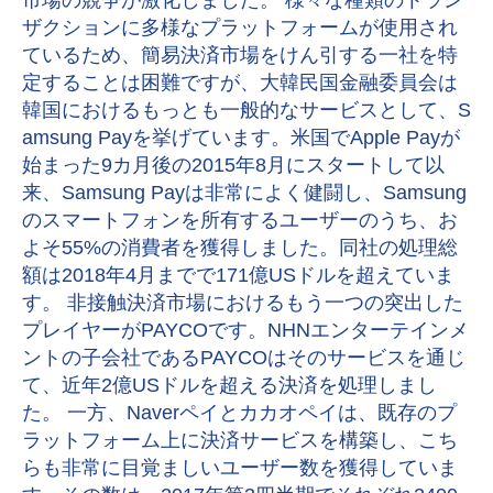
市場の競争が激化しました。 様々な種類のトラン
ザクションに多様なプラットフォームが使用され
ているため、簡易決済市場をけん引する一社を特
定することは困難ですが、大韓民国金融委員会は
韓国におけるもっとも一般的なサービスとして、S
amsung Payを挙げています。米国でApple Payが
始まった9カ月後の2015年8月にスタートして以
来、Samsung Payは非常によく健闘し、Samsung
のスマートフォンを所有するユーザーのうち、お
よそ55%の消費者を獲得しました。同社の処理総
額は2018年4月までで171億USドルを超えていま
す。 非接触決済市場におけるもう一つの突出した
プレイヤーがPAYCOです。NHNエンターテインメ
ントの子会社であるPAYCOはそのサービスを通じ
て、近年2億USドルを超える決済を処理しまし
た。 一方、Naverペイとカカオペイは、既存のプ
ラットフォーム上に決済サービスを構築し、こち
らも非常に目覚ましいユーザー数を獲得していま