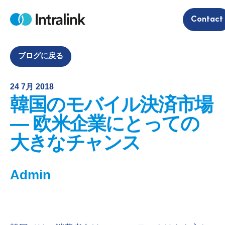
S
Contact
k
H
i
o
m
p
e
t
ブログに戻る
o
c
24 7月 2018
o
韓国のモバイル決済市場
n
t
― 欧米企業にとっての
e
大きなチャンス
n
t
Admin