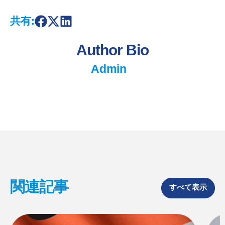
共有:
S
S
S
h
h
h
a
a
a
Author Bio
r
r
r
e
e
e
o
o
o
Admin
n
n
n
F
X
L
a
i
c
n
e
k
b
e
o
d
o
I
k
n
関連記事
すべて表示