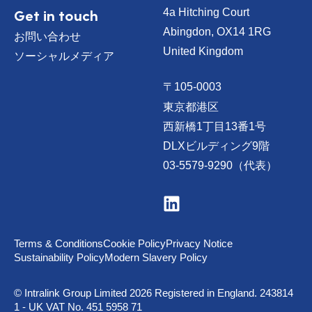
Get in touch
4a Hitching Court
Abingdon, OX14 1RG
お問い合わせ
United Kingdom
ソーシャルメディア
〒105-0003
東京都港区
西新橋1丁目13番1号
DLXビルディング9階
03-5579-9290（代表）
V
i
s
i
t
Terms & Conditions
Cookie Policy
Privacy Notice
u
Sustainability Policy
Modern Slavery Policy
s
o
n
© Intralink Group Limited 2026 Registered in England. 243814
L
1 - UK VAT No. 451 5958 71
i