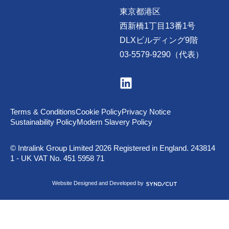
東京都港区
西新橋1丁目13番1号
DLXビルディング9階
03-5579-9290（代表）
V
i
s
i
t
Terms & Conditions
Cookie Policy
Privacy Notice
u
Sustainability Policy
Modern Slavery Policy
s
o
n
© Intralink Group Limited 2026 Registered in England. 243814
L
1 - UK VAT No. 451 5958 71
i
n
k
S
Website Designed and Developed by
e
y
d
n
I
d
n
i
c