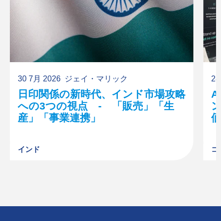
30 7月 2026
ジェイ・マリック
28
日印関係の新時代、インド市場攻略
への3つの視点 - 「販売」「生
産」「事業連携」
インド
コ