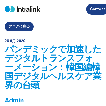
S
Contact
k
H
i
o
m
p
e
t
ブログに戻る
o
c
28 6月 2020
o
パンデミックで加速した
n
t
デジタルトランスフォ
e
ーメーション：韓国編韓
n
t
国デジタルヘルスケア業
界の台頭
Admin