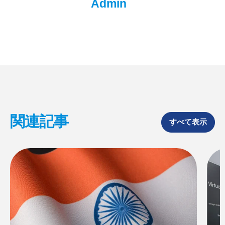
Admin
n
n
n
F
X
L
a
i
c
n
e
k
b
e
o
d
o
I
k
n
関連記事
すべて表示