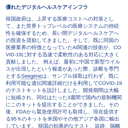
優れたデジタルヘルスケアインフラ
韓国政府は、上昇する医療コストへの対策とし
て、また世界トップレベルの医療システムの持続
性を確保するため、長い間デジタルヘルスケアへ
の投資を奨励してきました。そして、既に同国の
医療業界の特徴となっていたAI関連の技術が、CO
VID-19に対する迅速で柔軟性のある対応に大きく
貢献しました。 例えば、最初に中国で新型ウイル
スが出現したという報道があった際、診断を専門
とする
Seegene
は、サンプル採取は行わず、既に
利用可能な遺伝関連詳細だけを利用してCOVID-19
のテストキットを設計しました。開発期間は大幅
に短縮され、同社はたった3週間で国内の規制機関
にこのキットを提出することができました。その
後、FDAから緊急使用許可も取得し、現在提供す
る95％のキットを米国やその他アジア各国に輸出
しています。 韓国の効果的なテスト、追跡、隔離