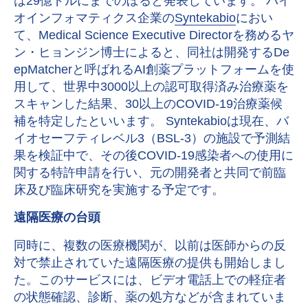
は29億ドルにまでのぼると発表しています。 バイ
オインフォマティクス企業の
Syntekabio
におい
て、Medical Science Executive Directorを務めるヤ
ン・ヒョンジン博士によると、同社は開発するDe
epMatcherと呼ばれるAI創薬プラットフォームを使
用して、世界中3000以上の認可取得済み治療薬を
スキャンした結果、30以上のCOVID-19治療薬候
補を特定したといいます。 Syntekabioは現在、バ
イオセーフティレベル3（BSL-3）の施設で予測結
果を検証中で、その後COVID-19感染者への使用に
関する特許申請を行い、元の開発者と共同で前臨
床及び臨床研究を実施する予定です。
遠隔医療の台頭
同時に、複数の医療機関が、以前は医師からの反
対で禁止されていた遠隔医療の提供も開始しまし
た。このサービスには、ビデオ電話上での軽症者
の状態確認、診断、薬の処方などが含まれていま