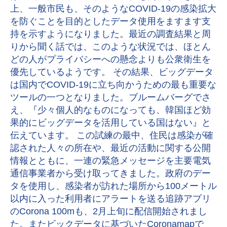
上、一般市民も、そのようなCOVID-19の感染拡大
を防ぐことを目的としたデータ使用をますます支
持を示すようになりました。最近の調査結果と周
りから聞く話では、このような状況では、ほとん
どの人がプライバシーへの懸念よりも公衆衛生を
優先しているようです。 その結果、ビッグデータ
は国内でCOVID-19に立ち向かうための最も重要な
ツールの一つとなりました。ブルームバーグでさ
え、『少々個人的なものになっても、韓国ほど効
果的にビッグデータを活用している国はない』と
伝えています。 この試練の最中、住民は感染が確
認された人々の所在や、最近の活動に関する公開
情報とともに、一連の緊急メッセージを主要電気
通信事業者から受け取ってきました。政府のデー
タを使用し、感染者が訪れた場所から100メートル
以内に入った利用者にアラートを送る追跡アプリ
のCorona 100mも、2月上旬に配信開始されまし
た。またビックデータに基づいたCoronamapで