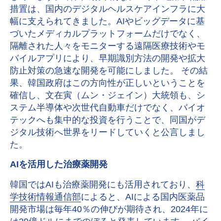
措置は、国内のデジタルヘルスケアインフラに大
幅に支えられてきました。AIやビッグデータに基
づいたメディカルプラットフォームだけでなく、
隔離された人々をモニターする遠隔医療技術やモ
バイルアプリにより、早期識別方法の開発や拡大
防止対策の急速な開発を可能にしました。 その結
果、韓国政府はこの方向性が正しいということを
確信し、文在寅（ムン・ジェイン）大統領も、シ
ステム半導体や次世代自動車だけでなく、バイオ
テックへも集中的な投資を行うことで、同国がデ
ジタル技術へ世界をリードしていくと公言しまし
た。
AIを活用した治療薬開発
韓国ではAIも治療薬開発にも活用されており、
科
学技術情報通信部
によると、AIによる国内医薬品
開発市場は毎年40％の伸びが期待され、2024年に