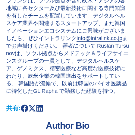
ラリンクは、ソウル拠点を含む欧米・アジアの各
地域に各セクター及び最新技術に関する専門知識
を有したチームを配置しています。デジタルヘル
スケア業界や関連するスタートアップ、また韓国
イノベーションエコシステムにご興味がございま
したら、ぜひイントラリンク
info@intralink.co.jp
ま
でお声掛けください。
著者について
Ruslan Tursu
novは、ソウル拠点からメドテック＆ライフサイエ
ンスグループの一員として、デジタルヘルスケ
ア、ゲノミクス、精密医療など高度な医療技術に
わたり、欧米企業の韓国進出をサポートしてい
る。 韓国語が流暢で、以前は韓国のバイオ医薬品
に特化したGL Rapha で勤務した経験を持つ。
共有:
S
S
S
h
h
h
a
a
a
Author Bio
r
r
r
e
e
e
o
o
o