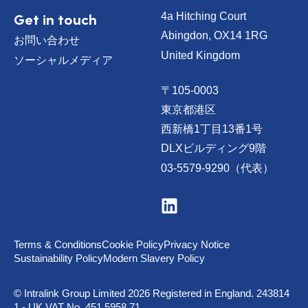
Get in touch
4a Hitching Court
Abingdon, OX14 1RG
お問い合わせ
United Kingdom
ソーシャルメディア
〒105-0003
東京都港区
西新橋1丁目13番1号
DLXビルディング9階
03-5579-9290（代表）
V
i
s
i
t
Terms & Conditions
Cookie Policy
Privacy Notice
u
Sustainability Policy
Modern Slavery Policy
s
o
n
© Intralink Group Limited 2026 Registered in England. 243814
L