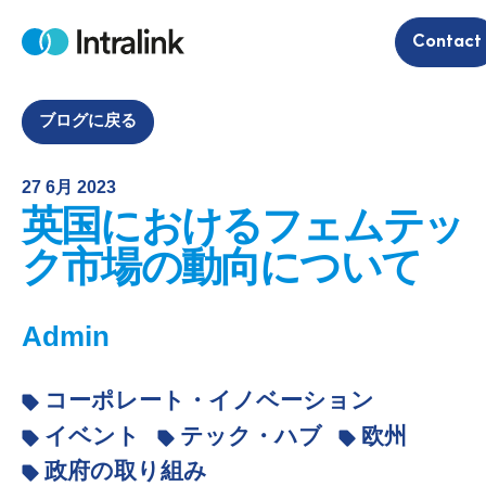
S
Contact
k
H
i
o
m
p
e
t
ブログに戻る
o
c
27 6月 2023
o
英国におけるフェムテッ
n
t
ク市場の動向について
e
n
Admin
t
コーポレート・イノベーション
イベント
テック・ハブ
欧州
政府の取り組み