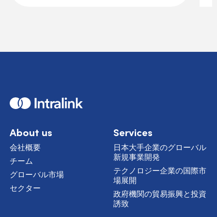
H
o
m
e
About us
Services
会社概要
日本大手企業のグローバル
新規事業開発
チーム
テクノロジー企業の国際市
グローバル市場
場展開
セクター
政府機関の貿易振興と投資
誘致