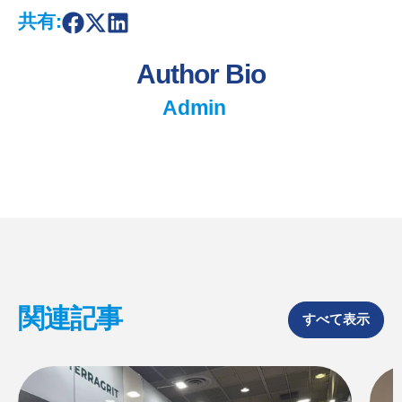
共有:
S
S
S
h
h
h
a
a
a
Author Bio
r
r
r
e
e
e
o
o
o
Admin
n
n
n
F
X
L
a
i
c
n
e
k
b
e
o
d
o
I
k
n
関連記事
すべて表示