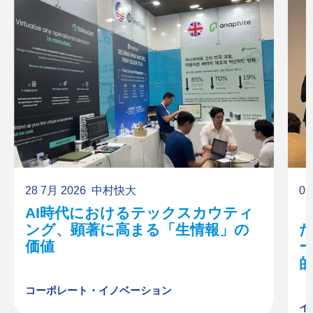
28 7月 2026
中村快大
09
AI時代におけるテックスカウティ
ング、顕著に高まる「生情報」の
価値
ー
的
コーポレート・イノベーション
イ