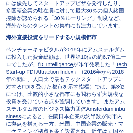
には優先してスタートアップビザを発行したり、
多国籍企業の駐在員に対して最大30％の個人諸国
控除が認められる「30％ルーリング」制度など、
海外からのタレントの集約にも注力しています。
海外直接投資をリードする小規模都市
ベンチャーキャピタルが2019年にアムステルダム
に投入した資金総額は、世界第10位の約6.7億ユー
ロでしたが、
fDi Intelligence
が昨年発表した「
Tech
Start-up FDI Attraction Index
」（2016年から2018
年の間に、人口比で最もテックスタートアップに
対するFDIを受けた都市を示す指標）では、第3位
につけ、比較的小さな都市にも関わらず大規模な
投資を受けている点を強調しています。 またアム
ステルダム市のビジネス協力団体
Amsterdam inbu
siness
によると、在蘭日本企業の約半数が同市内
に拠点を構える一方、米国、中国企業の販売・マ
ーケティング拠点も多く設置され、近年は同国か