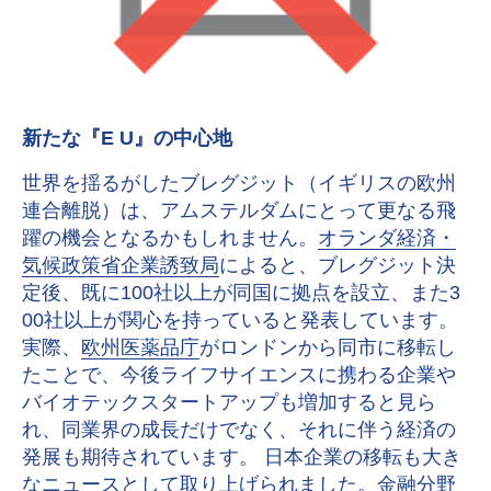
新たな『E U』の中心地
世界を揺るがしたブレグジット（イギリスの欧州
連合離脱）は、アムステルダムにとって更なる飛
躍の機会となるかもしれません。
オランダ経済・
気候政策省企業誘致局
によると、ブレグジット決
定後、既に100社以上が同国に拠点を設立、また3
00社以上が関心を持っていると発表しています。
実際、
欧州医薬品庁
がロンドンから同市に移転し
たことで、今後ライフサイエンスに携わる企業や
バイオテックスタートアップも増加すると見ら
れ、同業界の成長だけでなく、それに伴う経済の
発展も期待されています。 日本企業の移転も大き
なニュースとして取り上げられました。金融分野