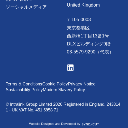
United Kingdom
ソーシャルメディア
〒105-0003
東京都港区
西新橋1丁目13番1号
DLXビルディング9階
03-5579-9290（代表）
V
i
s
i
t
Terms & Conditions
Cookie Policy
Privacy Notice
u
Sustainability Policy
Modern Slavery Policy
s
o
n
© Intralink Group Limited 2026 Registered in England. 243814
L
1 - UK VAT No. 451 5958 71
i
n
k
S
Website Designed and Developed by
e