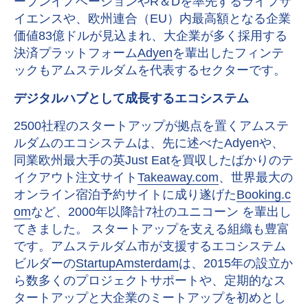
ープンイノベーションやR＆Dを率先するライフサ
イエンスや、欧州連合（EU）内最高額となる企業
価値83億ドルが見込まれ、大企業が多く採用する
決済プラットフォーム
Adyen
を輩出したフィンテ
ックもアムステルダムを代表するセクターです。
デジタルハブとして成長するエコシステム
2500社程のスタートアップが拠点を置くアムステ
ルダムのエコシステムは、先に述べたAdyenや、
同業欧州最大手の英Just Eatを買収したばかりのテ
イクアウト注文サイト
Takeaway.com
、世界最大の
オンライン宿泊予約サイトに成り遂げた
Booking.c
om
など、2000年以降計7社のユニコーン を輩出し
てきました。 スタートアップを支える組織も豊富
です。アムステルダム市が支援するエコシステム
ビルダーの
StartupAmsterdam
は、2015年の設立か
ら数多くのプロジェクトサポートや、定期的なス
タートアップと大企業のミートアップを初めとし