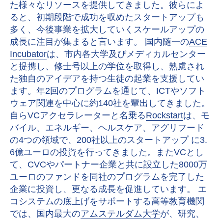
た様々なリソースを提供してきました。彼らによ
ると、初期段階で成功を収めたスタートアップも
多く、今後事業を拡大していくスケールアップの
成長に注目が集まると言います。 国内随一の
ACE
Incubator
は、市内各大学及びメディカルセンター
と提携し、修士号以上の学位を取得し、熟慮され
た独自のアイデアを持つ生徒の起業を支援してい
ます。年2回のプログラムを通じて、ICTやソフト
ウェア関連を中心に約140社を輩出してきました。
自らVCアクセラレーターと名乗る
Rockstart
は、モ
バイル、エネルギー、ヘルスケア、アグリフード
の4つの領域で、200社以上のスタートアップ に3.
6億ユーロの投資を行ってきました。またVCとし
て、CVCやパートナー企業と共に設立した8000万
ユーロのファンドを同社のプログラムを完了した
企業に投資し、更なる成長を促進しています。 エ
コシステムの底上げをサポートする高等教育機関
では、国内最大の
アムステルダム大学
が、研究、