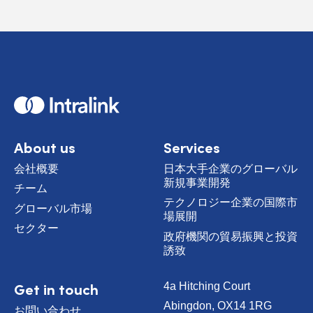
H
o
m
e
About us
Services
会社概要
日本大手企業のグローバル
新規事業開発
チーム
テクノロジー企業の国際市
グローバル市場
場展開
セクター
政府機関の貿易振興と投資
誘致
Get in touch
4a Hitching Court
Abingdon, OX14 1RG
お問い合わせ