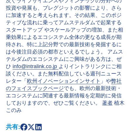
次ぐライフサイエンスやフィンテックの分野への
投資や発展も、ブレグジットの影響により、さら
に加速すると考えられます。その結果、このポジ
ティブな流れに乗ってアムステルダムで起業する
スタートアップ やスケールアップの増加、また相
乗効果によるエコシステム全体の更なる成長が期
待され、特に上記分野での最新技術を発掘するに
は今後注目必須の都市といえるでしょう。 アムス
テルダムのエコシステムにご興味がある方は、ぜ
ひ
info@intralink.co.jp
よりイントラリンクにご相
談ください。また無料配信している週刊ニュース
レター「
欧州イノベーションインサイト
」や
弊社
のフェイスブックページ
でも、欧州の最新技術・
エコシステムに関連する最新情報を定期的に発信
しておりますので、ぜひご覧ください。
著者
植木
このみ
共有:
S
S
S