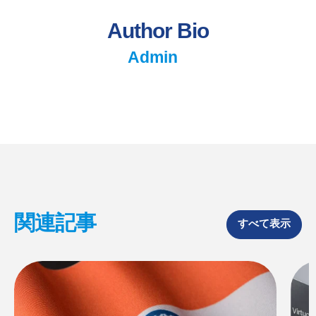
h
h
h
a
a
a
Author Bio
r
r
r
e
e
e
o
o
o
Admin
n
n
n
F
X
L
a
i
c
n
e
k
b
e
o
d
o
I
k
n
関連記事
すべて表示