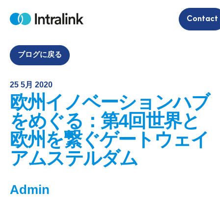
S
Contact
k
H
i
o
m
p
e
t
ブログに戻る
o
c
25 5月 2020
o
欧州イノベーションハブ
n
t
をめぐる：第4回世界と
e
欧州を繋ぐゲートウェイ
n
t
アムステルダム
Admin