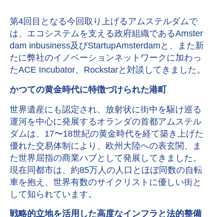
第4回目となる今回取り上げるアムステルダムで
は、エコシステムを支える政府組織であるAmster
dam inbusiness及びStartupAmsterdamと、また新
たに弊社のイノベーションネットワークに加わっ
たACE Incubator、Rockstarと対談してきました。
かつての黄金時代に特徴づけられた港町
世界遺産にも認定され、放射状に街中を駆け巡る
運河を中心に発展するオランダの首都アムステル
ダムは、17〜18世紀の黄金時代を経て築き上げた
優れた交易体制により、欧州大陸への表玄関、ま
た世界屈指の商業ハブとして発展してきました。
現在同都市は、約85万人の人口とほぼ同数の自転
車を抱え、世界有数のサイクリストに優しい街と
して知られています。
戦略的立地を活用した高度なインフラと法的整備