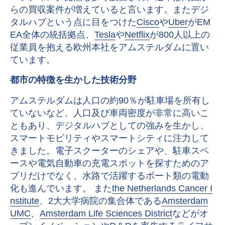
らの買収案件が増えていると言います。またデジ
タルハブという点に目をつけた
Cisco
や
Uber
がEM
EA全体の統括拠点、
Tesla
や
Netflix
が800人以上の
従業員を抱える欧州本社をアムステルダムに置い
ています。
都市の特徴を生かした技術分野
アムステルダムは人口の約90％が駐車場を所有し
ていないなど、人口及び車両密度が非常に高いこ
ともあり、デジタルハブとしての強みを生かし、
スマートモビリティやスマートシティに注力して
きました。電子スクーターのシェアや、駐車スペ
ースや電気自動車の充電スポットを探すためのア
プリだけでなく、水路で活躍するボート類の電動
化も進んでいます。 また
the Netherlands Cancer I
nstitute
、2大大学病院の集合体である
Amsterdam
UMC
、
Amsterdam Life Sciences District
などがオ