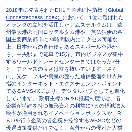
2018年に発表された
DHL国際連結性指標（Global
Connectedness Index）
において、1位に選ばれた
オランダの立地を活用したアムステルダムは、欧
州最大港の同国ロッテルダム港や、英仏独伊の各
国主要商業都市に24時間以内にアクセス可能な
上、日本からの直行便もあるスキポール空港か
ら、中央駅まで電車で15分、市内ビジネスが集中
するワールドトレードセンターまではたった7分
と、アクセスの良さは群を抜いています。さら
に、光ケーブルや衛星の整った通信整備や世界屈
指のインターネット・エクスチェンジ・ポイント
である
AMS-IX
により、デジタルハブとしても進化
しています。 政府主導のR＆D推奨制度では、各
企業が特許を持つ無形資産の利益に7％の軽減法人
税率が適用されるイノベーションボックスや、R
＆Dを行う企業の賃金税を控除するWBSOなどの
優遇政策提供だけでなく、海外からの優れた人材