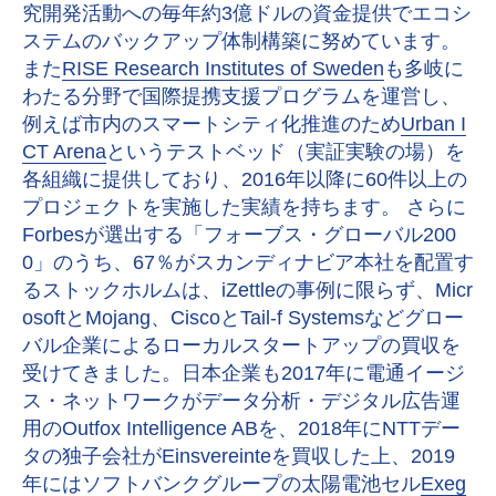
究開発活動への毎年約3億ドルの資金提供でエコシ
ステムのバックアップ体制構築に努めています。
また
RISE Research Institutes of Sweden
も多岐に
わたる分野で国際提携支援プログラムを運営し、
例えば市内のスマートシティ化推進のため
Urban I
CT Arena
というテストベッド（実証実験の場）を
各組織に提供しており、2016年以降に60件以上の
プロジェクトを実施した実績を持ちます。 さらに
Forbesが選出する「フォーブス・グローバル200
0」のうち、67％がスカンディナビア本社を配置す
るストックホルムは、iZettleの事例に限らず、Micr
osoftとMojang、CiscoとTail-f Systemsなどグロー
バル企業によるローカルスタートアップの買収を
受けてきました。日本企業も2017年に電通イージ
ス・ネットワークがデータ分析・デジタル広告運
用のOutfox Intelligence ABを、2018年にNTTデー
タの独子会社がEinsvereinteを買収した上、2019
年にはソフトバンクグループの太陽電池セル
Exeg