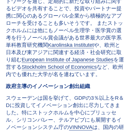
トワークを通じ、定期的に新たな取り組みに関す
るビデオを共有することで、投資やパートナー提
携に関心のあるグローバル企業から積極的なアプ
ローチを受けることも多いそうです。 またストッ
クホルムには他にもノーベル生理学・医学賞の選
考を行うノーベル賞会議がある世界最大の医学系
単科教育研究機関
Karolinska Institutet
や、欧州と
日本及び東アジアに関連する経済・社会研究に取
り組む
European Institute of Japanese Studies
を運
営する
Stockholm School of Economics
など、欧州
内でも優れた大学が名を連ねています。
政府主導のイノベーション創出組織
スウェーデンは国を挙げて、GDPの3％以上をR＆
Dに投資してイノベーション創出に尽力してきま
した。特にストックホルムを中心にブリュッセ
ル、シリコンバレー、テルアビブにも展開するイ
ノベーションシステム庁の
VINNOVA
は、国内の研