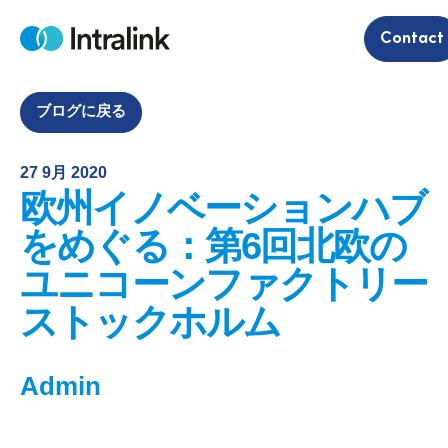
S
Contact
k
H
i
o
m
p
e
t
ブログに戻る
o
c
27 9月 2020
o
欧州イノベーションハブ
n
t
をめぐる：第6回北欧の
e
ユニコーンファクトリー
n
t
ストックホルム
Admin