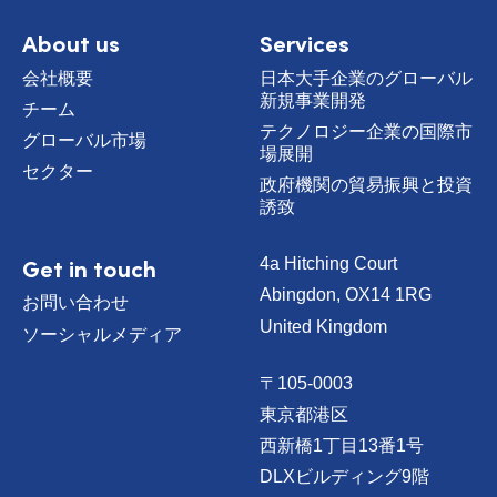
m
e
About us
Services
会社概要
日本大手企業のグローバル
新規事業開発
チーム
テクノロジー企業の国際市
グローバル市場
場展開
セクター
政府機関の貿易振興と投資
誘致
Get in touch
4a Hitching Court
Abingdon, OX14 1RG
お問い合わせ
United Kingdom
ソーシャルメディア
〒105-0003
東京都港区
西新橋1丁目13番1号
DLXビルディング9階