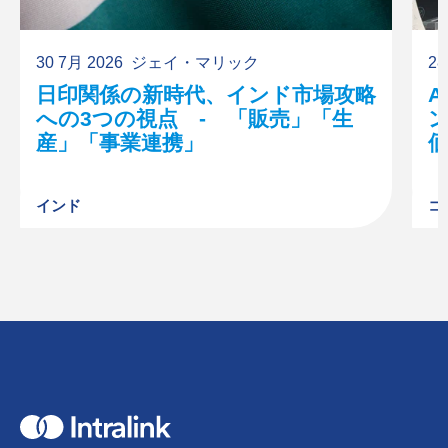
30 7月 2026
ジェイ・マリック
28
日印関係の新時代、インド市場攻略
への3つの視点 - 「販売」「生
産」「事業連携」
インド
コ
H
o