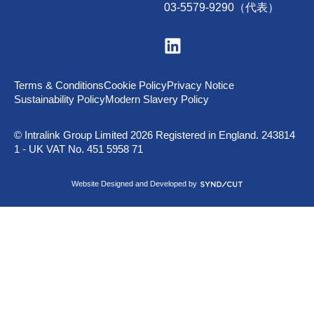
03-5579-9290（代表）
V
i
s
i
t
Terms & Conditions
Cookie Policy
Privacy Notice
u
Sustainability Policy
Modern Slavery Policy
s
o
n
© Intralink Group Limited 2026 Registered in England. 243814
L
1 - UK VAT No. 451 5958 71
i
n
k
S
Website Designed and Developed by
e
y
d
n
I
d
n
i
c
u
t