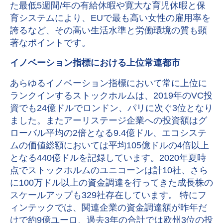
た最低5週間/年の有給休暇や寛大な育児休暇と保
育システムにより、EUで最も高い女性の雇用率を
誇るなど、その高い生活水準と労働環境の質も顕
著なポイントです。
イノベーション指標における上位常連都市
あらゆるイノベーション指標において常に上位に
ランクインするストックホルムは、2019年のVC投
資でも24億ドルでロンドン、パリに次ぐ3位となり
ました。またアーリステージ企業への投資額はグ
ローバル平均の2倍となる9.4億ドル、エコシステ
ムの価値総額においては平均105億ドルの4倍以上
となる440億ドルを記録しています。2020年夏時
点でストックホルムのユニコーンは計10社、さら
に100万ドル以上の資金調達を行ってきた成長株の
スケールアップも329社存在しています。 特にフ
ィンテックでは、関連企業の資金調達額が昨年だ
けで約9億ユーロ、過去3年の合計では欧州3位の投