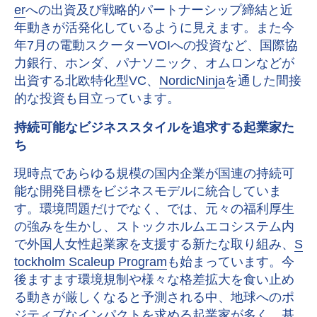
er
への出資及び戦略的パートナーシップ締結と近
年動きが活発化しているように見えます。また今
年7月の電動スクーターVOIへの投資など、国際協
力銀行、ホンダ、パナソニック、オムロンなどが
出資する北欧特化型VC、
NordicNinja
を通した間接
的な投資も目立っています。
持続可能なビジネススタイルを追求する起業家た
ち
現時点であらゆる規模の国内企業が国連の持続可
能な開発目標をビジネスモデルに統合していま
す。環境問題だけでなく、では、元々の福利厚生
の強みを生かし、ストックホルムエコシステム内
で外国人女性起業家を支援する新たな取り組み、
S
tockholm Scaleup Program
も始まっています。今
後ますます環境規制や様々な格差拡大を食い止め
る動きが厳しくなると予測される中、地球へのポ
ジティブなインパクトを求める起業家が多く、基