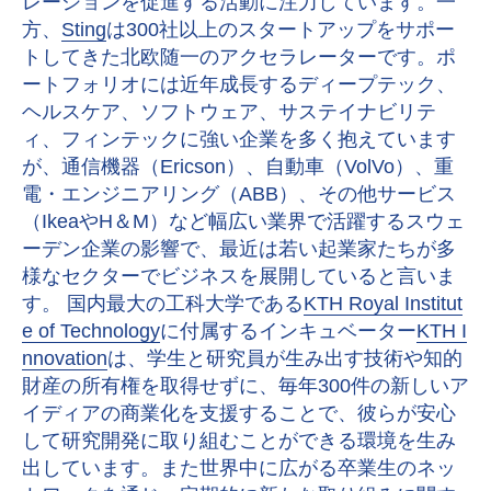
レーションを促進する活動に注力しています。一
方、
Sting
は300社以上のスタートアップをサポー
トしてきた北欧随一のアクセラレーターです。ポ
ートフォリオには近年成長するディープテック、
ヘルスケア、ソフトウェア、サステイナビリテ
ィ、フィンテックに強い企業を多く抱えています
が、通信機器（Ericson）、自動車（VolVo）、重
電・エンジニアリング（ABB）、その他サービス
（IkeaやH＆M）など幅広い業界で活躍するスウェ
ーデン企業の影響で、最近は若い起業家たちが多
様なセクターでビジネスを展開していると言いま
す。 国内最大の工科大学である
KTH Royal Institut
e of Technology
に付属するインキュベーター
KTH I
nnovation
は、学生と研究員が生み出す技術や知的
財産の所有権を取得せずに、毎年300件の新しいア
イディアの商業化を支援することで、彼らが安心
して研究開発に取り組むことができる環境を生み
出しています。また世界中に広がる卒業生のネッ