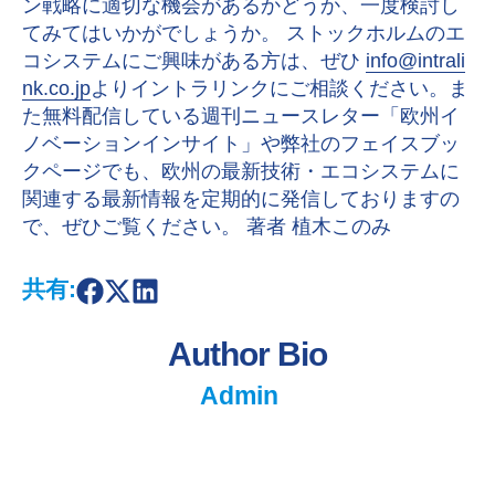
ン戦略に適切な機会があるかどうか、一度検討し
てみてはいかがでしょうか。 ストックホルムのエ
コシステムにご興味がある方は、ぜひ
info@intrali
nk.co.jp
よりイントラリンクにご相談ください。ま
た無料配信している週刊ニュースレター「欧州イ
ノベーションインサイト」や弊社のフェイスブッ
クページでも、欧州の最新技術・エコシステムに
関連する最新情報を定期的に発信しておりますの
で、ぜひご覧ください。 著者 植木このみ
共有:
S
S
S
h
h
h
a
a
a
Author Bio
r
r
r
e
e
e
o
o
o
Admin
n
n
n
F
X
L
a
i
c
n
e
k
b
e