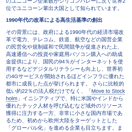
のユニコーン企業数がシリコンバレーに次ぐ世界2
位でユニコーン輩出大国として知られています。
1990年代の改革による高生活基準の創出
その背景には、政府による1990年代の経済市場改
革で電力、テレコム、鉄道、航空などの国営企業
の民営化や規制緩和で民間競争が促進された上、
高速通信への投資や家庭用パソコン購入への助成
金提供により、国民の94％がインターネットを使
用するなどデジタルリテラシーも向上し、世界初
の4Gサービスが開始されるほどインフラに優れた
都市に成長した点が挙げられます。 さらに比較的
低い約22％の法人税だけでなく、「
Move to Stock
holm
」イニシアティブで、特に米国やインドから
優れたテック人材を呼び込むなど域外のリソース
獲得に注力する一方、非常に小さな国内市場であ
るため、初めから欧州大陸をターゲットとした
「グローバル化」を進める企業も目立ちます。ま