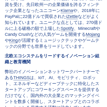
資を受け、先日欧州一の企業価値を誇るフィンテ
ック企業となったユニコーン
Klarna
や、2018年に
PayPalに22億ドルで買収された
iZettle
などがよく
知られています。ユニークな点としては、270億ド
ルに上る破格の額で上場した
Spotify
、Minecraftや
Candy Crushなどの人気ゲームを開発する
Mojang
や
King
が活躍するミュージックテックやゲームテ
ックの分野でも世界をリードしています。
北欧エコシステムをリードするイノベーション組
織と教育機関
弊社のイノベーションネットワークパートナーで
ある
THINGS
は、IoT、AI、モビリティ、ロボッ
ト、エネルギーなどディープテックに特化したス
タートアップにコワーキングスペースを提供する
だけでなく、国内外の大企業とのマッチングイベ
ントを数多く開催し、スタートアップとのコラボ