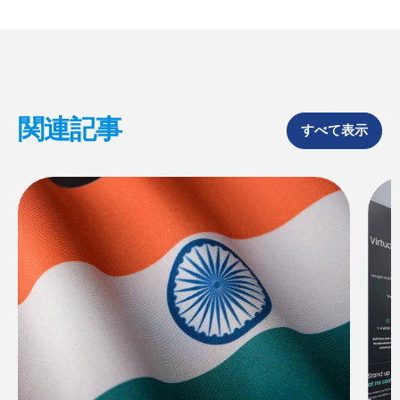
o
d
o
I
k
n
関連記事
すべて表示