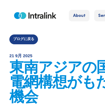
S
k
About
Ser
i
H
o
p
m
e
t
o
ブログに戻る
c
o
21 9月 2025
n
東南アジアの
t
e
電網構想がも
n
t
機会