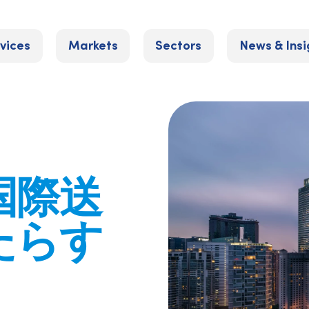
vices
Markets
Sectors
News & Insi
国際送
たらす