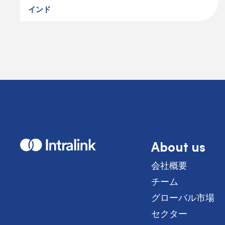
インド
About us
H
o
m
会社概要
e
チーム
グローバル市場
セクター