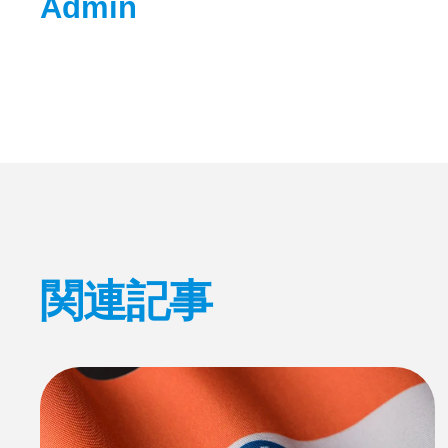
Admin
F
X
L
a
i
c
n
e
k
b
e
o
d
o
I
k
n
関連記事