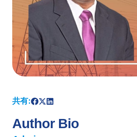
共有:
S
S
S
h
h
h
a
a
a
r
r
r
Author Bio
e
e
e
o
o
o
n
n
n