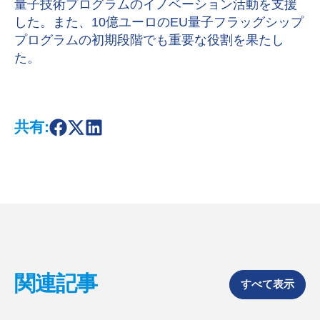
量子技術プログラムのイノベーション活動を支援
した。また、10億ユーロのEU量子フラッグシップ
プログラムの初期段階でも重要な役割を果たし
た。
共有:
S
S
S
h
h
h
a
a
a
r
r
r
e
e
e
o
o
o
n
n
n
F
X
L
a
i
c
n
e
k
b
e
o
d
関連記事
o
I
すべて表示
k
n