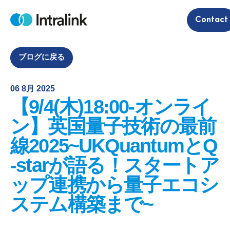
S
Contact
k
H
i
o
m
p
e
t
ブログに戻る
o
c
06 8月 2025
o
【9/4(木)18:00-オンライ
n
t
ン】英国量子技術の最前
e
線2025~UKQuantumとQ
n
t
-starが語る！スタートア
ップ連携から量子エコシ
ステム構築まで~