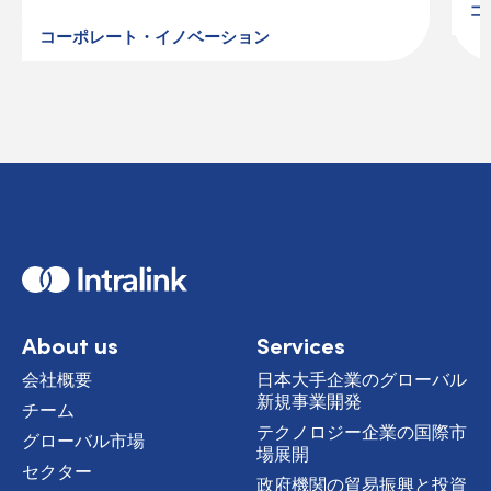
コ
コーポレート・イノベーション
H
o
m
e
About us
Services
会社概要
日本大手企業のグローバル
新規事業開発
チーム
テクノロジー企業の国際市
グローバル市場
場展開
セクター
政府機関の貿易振興と投資