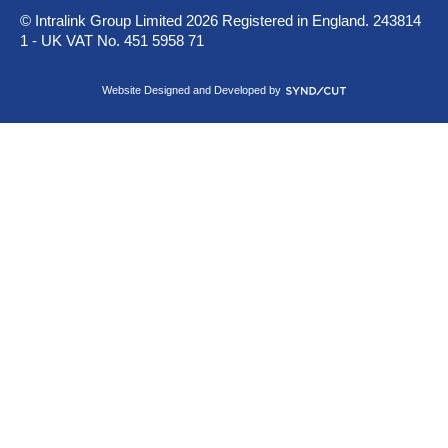
n
© Intralink Group Limited 2026 Registered in England. 243814
L
1 - UK VAT No. 451 5958 71
i
n
k
S
Website Designed and Developed by
e
y
d
n
I
d
n
i
c
u
t