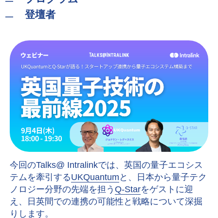
登壇者
今回のTalks@ Intralinkでは、英国の量子エコシス
テムを牽引する
UKQuantum
と、日本から量子テク
ノロジー分野の先端を担う
Q-Star
をゲストに迎
え、日英間での連携の可能性と戦略について深掘
りします。