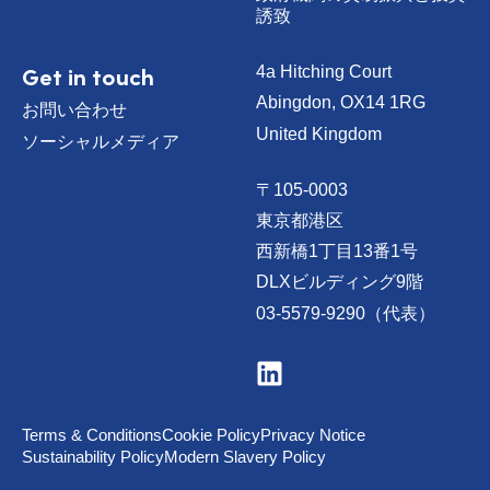
誘致
Get in touch
4a Hitching Court
Abingdon, OX14 1RG
お問い合わせ
United Kingdom
ソーシャルメディア
〒105-0003
東京都港区
西新橋1丁目13番1号
DLXビルディング9階
03-5579-9290（代表）
V
i
s
i
t
Terms & Conditions
Cookie Policy
Privacy Notice
u
Sustainability Policy
Modern Slavery Policy
s
o