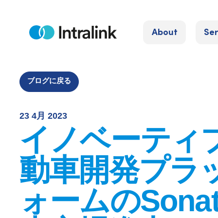
S
k
About
Ser
i
H
o
p
m
e
t
o
ブログに戻る
c
o
23 4月 2023
n
イノベーティ
t
e
動車開発プラ
n
t
ォームのSona