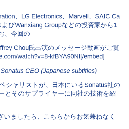
n、LG Electronics、Marvell、SAIC Ca
ital、およびWanxiang Groupなどの投資家から1
お、今回の
frey Chou氏出演のメッセージ動画がご覧
com/watch?v=8-kfBYA90NI[/embed]
 Sonatus CEO (Japanese subtitles)
シャリストが、日本にいるSonatus社の
ーとそのサプライヤーに同社の技術を紹
ございましたら、
こちら
からお気兼ねなく