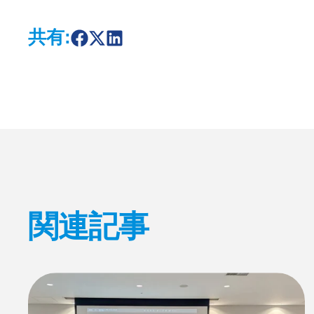
共有:
S
S
S
h
h
h
a
a
a
r
r
r
e
e
e
o
o
o
n
n
n
F
X
L
a
i
c
n
e
k
b
e
o
d
o
I
k
n
関連記事