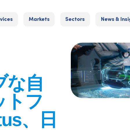
vices
Markets
Sectors
News & Insi
ブな自
ットフ
tus、日