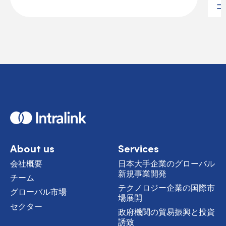
コ
H
o
m
e
About us
Services
会社概要
日本大手企業のグローバル
新規事業開発
チーム
テクノロジー企業の国際市
グローバル市場
場展開
セクター
政府機関の貿易振興と投資
誘致