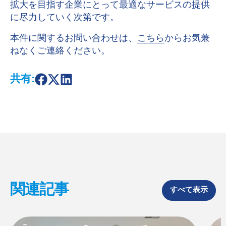
拡大を目指す企業にとって最適なサービスの提供
に尽力していく次第です。
本件に関するお問い合わせは、
こちら
からお気兼
ねなくご連絡ください。
共有:
S
S
S
h
h
h
a
a
a
r
r
r
e
e
e
o
o
o
n
n
n
F
X
L
a
i
c
n
e
k
b
e
o
d
関連記事
o
I
すべて表示
k
n