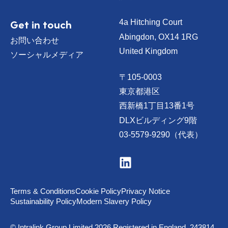
Get in touch
4a Hitching Court
Abingdon, OX14 1RG
お問い合わせ
United Kingdom
ソーシャルメディア
〒105-0003
東京都港区
西新橋1丁目13番1号
DLXビルディング9階
03-5579-9290（代表）
V
i
s
i
t
Terms & Conditions
Cookie Policy
Privacy Notice
u
Sustainability Policy
Modern Slavery Policy
s
o
n