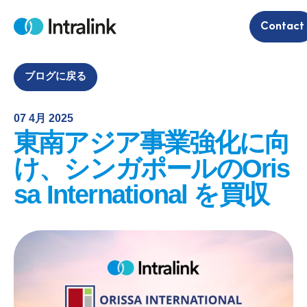
S
Contact
k
H
i
o
m
p
e
t
ブログに戻る
o
c
07 4月 2025
o
東南アジア事業強化に向
n
t
け、シンガポールのOris
e
sa International を買収
n
t