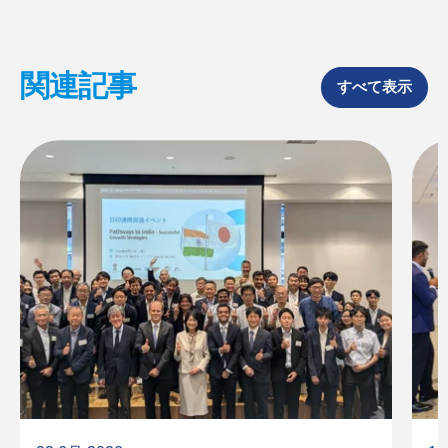
a
i
c
n
e
k
b
e
o
d
関連記事
o
I
すべて表示
k
n