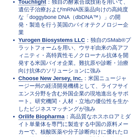
Touchlight
：独自の酵素合成技術を用いて、
遺伝子治療およびmRNA医薬品向けの高純度
な「doggybone DNA（dbDNA™）」の開
発・製造を行う英国のバイオテクノロジー企
業
Yurogen Biosystems LLC
：独自のSMab®プ
ラットフォームを用い、ウサギ由来の高アフ
ィニティ・高特異性モノクローナル抗体を開
発する米国バイオ企業。難抗原や診断・治療
向け抗体のソリューションに強み
Choose New Jersey, Inc.
：米国ニュージャ
ージー州の経済開発機構として、ライフサイ
エンス分野を含む外国企業の現地進出をサポ
ート。研究機関・人材・立地の優位性を生か
したビジネスマッチングが強み
Orilife Biopharma
：高品質なホスホロアミダ
イト単量体を専門に製造する中国の原料メー
カーで、核酸医薬や分子診断向けに優れたロ