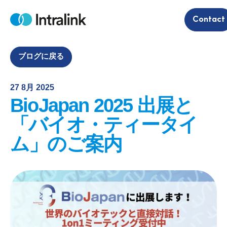
S
Contact
k
H
i
o
m
p
e
t
ブログに戻る
o
c
27 8月 2025
o
BioJapan 2025 出展と
n
t
「バイオ・ティータイ
e
ム」のご案内
n
t