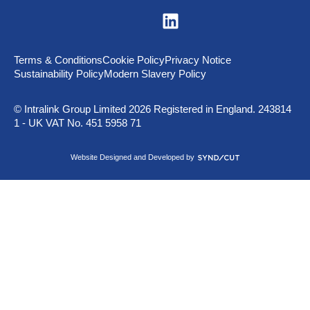
V
i
s
i
t
Terms & Conditions
Cookie Policy
Privacy Notice
u
Sustainability Policy
Modern Slavery Policy
s
o
n
© Intralink Group Limited 2026 Registered in England. 243814
L
1 - UK VAT No. 451 5958 71
i
n
k
S
Website Designed and Developed by
e
y
d
n
I
d
n
i
c
u
t