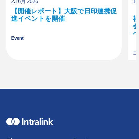
23 6月 2026
10
【開催レポート】大阪で日印連携促
進イベントを開催
Event
コ
H
o
m
e