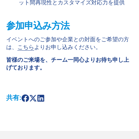
ット間再現性とカスタマイズ対応力を提供
参加申込み方法
イベントへのご参加や企業との対面をご希望の方
は、
こちら
よりお申し込みください。
皆様のご来場を、チーム一同心よりお待ち申し上
げております。
共有:
S
S
S
h
h
h
a
a
a
r
r
r
e
e
e
o
o
o
n
n
n
F
X
L