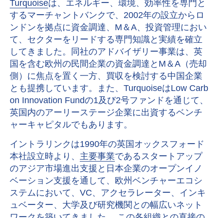
Turquoise
は、エネルギー、環境、効率性を専門と
するマーチャントバンクで、2002年の設立からロ
ンドンを拠点に資金調達、M＆A、投資管理におい
て、セクターをリードする専門知識と実績を確立
してきました。同社のアドバイザリー事業は、英
国を含む欧州の民間企業の資金調達とM＆A（売却
側）に焦点を置く一方、買収を検討する中国企業
とも提携しています。また、TurquoiseはLow Carb
on Innovation Fundの1及び2号ファンドを通じて、
英国内のアーリーステージ企業に出資するベンチ
ャーキャピタルでもあります。
イントラリンクは1990年の英国オックスフォード
本社設立時より、
主要事業
であるスタートアップ
のアジア市場進出支援と日本企業のオープンイノ
ベーション支援を通して、欧州ベンチャーエコシ
ステムにおいて、VC、アクセラレーター、インキ
ュベーター、大学及び研究機関との幅広いネット
ワークを築いてきました。 この各組織との直接の