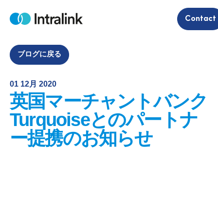
S
Contact
k
H
i
o
m
p
e
t
ブログに戻る
o
c
01 12月 2020
o
英国マーチャントバンク
n
t
Turquoiseとのパートナ
e
ー提携のお知らせ
n
t