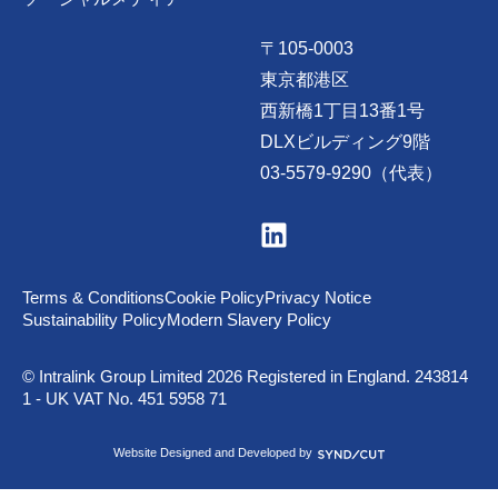
〒105-0003
東京都港区
西新橋1丁目13番1号
DLXビルディング9階
03-5579-9290（代表）
V
i
s
i
t
Terms & Conditions
Cookie Policy
Privacy Notice
u
Sustainability Policy
Modern Slavery Policy
s
o
n
© Intralink Group Limited 2026 Registered in England. 243814
L
1 - UK VAT No. 451 5958 71
i
n
k
S
Website Designed and Developed by
e
y
d
n
I