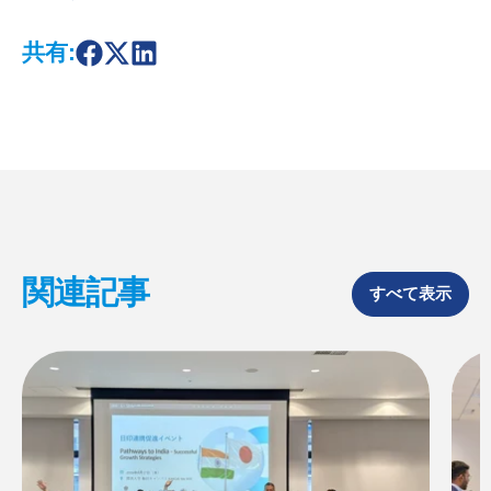
共有:
S
S
S
h
h
h
a
a
a
r
r
r
e
e
e
o
o
o
n
n
n
F
X
L
a
i
c
n
e
k
b
e
o
d
関連記事
o
I
すべて表示
k
n