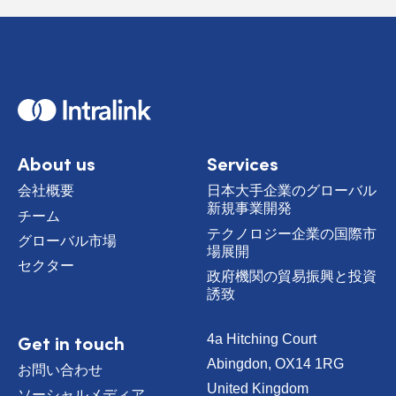
H
o
m
e
About us
Services
会社概要
日本大手企業のグローバル
新規事業開発
チーム
テクノロジー企業の国際市
グローバル市場
場展開
セクター
政府機関の貿易振興と投資
誘致
Get in touch
4a Hitching Court
Abingdon, OX14 1RG
お問い合わせ
United Kingdom
ソーシャルメディア