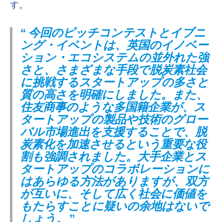
す。
今回のピッチコンテストとイブニ
ング・イベントは、英国のイノベー
ション・エコシステムの並外れた強
さと、さまざまな手段で脱炭素社会
に挑戦するスタートアップの多さと
質の高さを明確にしました。また、
住友商事のような多国籍企業が、ス
タートアップの製品や技術のグロー
バル市場進出を支援することで、脱
炭素化を加速させるという重要な役
割も強調されました。大手企業とス
タートアップのコラボレーションに
はあらゆる方法がありますが、双方
が互いに、そして広く社会に価値を
もたらすことに疑いの余地はないで
しょう。