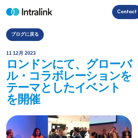
S
Contact
k
H
i
o
m
p
e
t
ブログに戻る
o
c
11 12月 2023
o
ロンドンにて、グローバ
n
t
ル・コラボレーションを
e
テーマとしたイベント
n
t
を開催