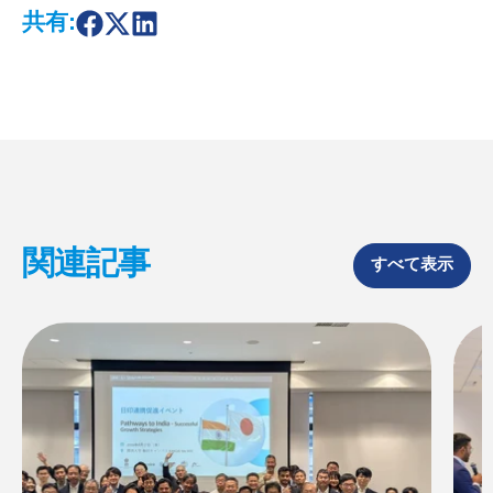
共有:
S
S
S
h
h
h
a
a
a
r
r
r
e
e
e
o
o
o
n
n
n
F
X
L
a
i
c
n
e
k
b
e
o
d
関連記事
o
I
すべて表示
k
n