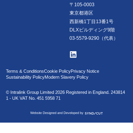
〒105-0003
東京都港区
西新橋1丁目13番1号
DLXビルディング9階
03-5579-9290（代表）
V
i
s
i
t
Terms & Conditions
Cookie Policy
Privacy Notice
u
Sustainability Policy
Modern Slavery Policy
s
o
n
© Intralink Group Limited 2026 Registered in England. 243814
L
1 - UK VAT No. 451 5958 71
i
n
k
S
Website Designed and Developed by
e
y
d
n
I
d
n
i