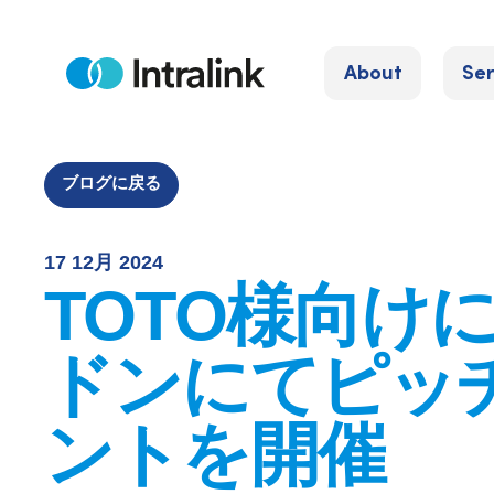
S
k
About
Ser
i
H
o
p
m
e
t
o
ブログに戻る
c
o
17 12月 2024
n
TOTO様向け
t
e
ドンにてピッ
n
t
ントを開催