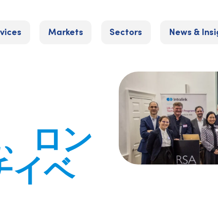
vices
Markets
Sectors
News & Insi
に、ロン
チイベ