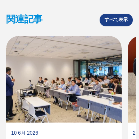
e
k
b
e
o
d
関連記事
o
I
すべて表示
k
n
10 6月 2026
27