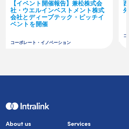
【イベント開催報告】兼松株式会
西
社・ウエルインベストメント株式
会社とディープテック・ピッチイ
「
ベントを開催
コ
コーポレート・イノベーション
H
o
m
e
About us
Services