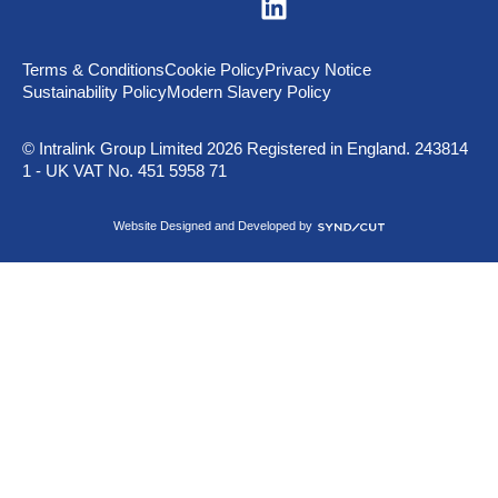
V
i
s
i
t
Terms & Conditions
Cookie Policy
Privacy Notice
u
Sustainability Policy
Modern Slavery Policy
s
o
n
© Intralink Group Limited 2026 Registered in England. 243814
L
1 - UK VAT No. 451 5958 71
i
n
k
S
Website Designed and Developed by
e
y
d
n
I
d
n
i
c
u
t