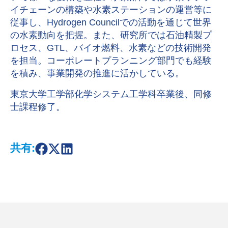
イチェーンの構築や水素ステーションの運営等に
従事し、Hydrogen Councilでの活動を通じて世界
の水素動向を把握。また、研究所では石油精製プ
ロセス、GTL、バイオ燃料、水素などの技術開発
を担当。コーポレートプランニング部門でも経験
を積み、事業開発の推進に活かしている。
東京大学工学部化学システム工学科卒業後、同修
士課程修了。
共有:
S
S
S
h
h
h
a
a
a
r
r
r
e
e
e
o
o
o
n
n
n
F
X
L
a
i
c
n