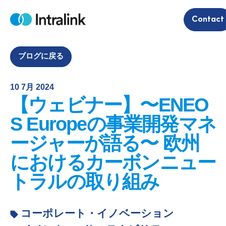
S
Contact
k
H
i
o
m
p
e
t
ブログに戻る
o
c
10 7月 2024
o
【ウェビナー】〜ENEO
n
t
S Europeの事業開発マネ
e
ージャーが語る〜 欧州
n
t
におけるカーボンニュー
トラルの取り組み
コーポレート・イノベーション