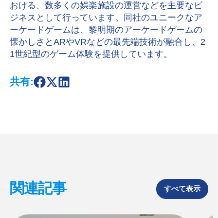
おける、数多くの娯楽施設の運営などを主要なビ
ジネスとして行っています。同社のユニークなア
ーケードゲームは、黎明期のアーケードゲームの
懐かしさとARやVRなどの最先端技術が融合し、2
1世紀型のゲーム体験を提供しています。
共有:
S
S
S
h
h
h
a
a
a
r
r
r
e
e
e
o
o
o
n
n
n
F
X
L
a
i
c
n
e
k
b
e
o
d
関連記事
o
I
すべて表示
k
n