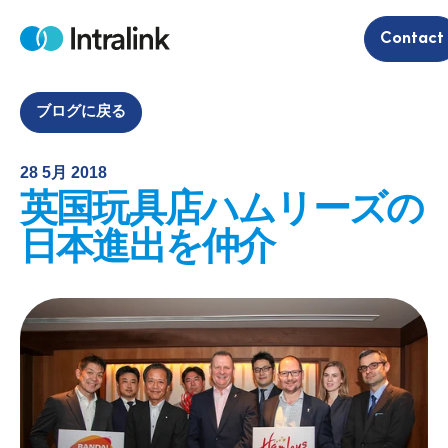
S
Contact
k
H
i
o
m
p
e
t
ブログに戻る
o
c
28 5月 2018
o
英国玩具店ハムリーズの
n
t
日本進出を仲介
e
n
t