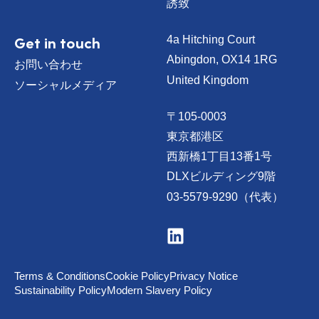
誘致
Get in touch
4a Hitching Court
Abingdon, OX14 1RG
お問い合わせ
United Kingdom
ソーシャルメディア
〒105-0003
東京都港区
西新橋1丁目13番1号
DLXビルディング9階
03-5579-9290（代表）
V
i
s
i
t
Terms & Conditions
Cookie Policy
Privacy Notice
u
Sustainability Policy
Modern Slavery Policy
s
o