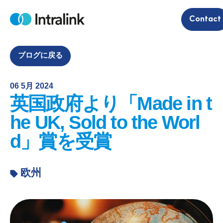
S
Contact
k
H
i
o
m
p
e
t
ブログに戻る
o
c
06 5月 2024
o
英国政府より「Made in t
n
t
he UK, Sold to the Worl
e
d」賞を受賞
n
t
欧州