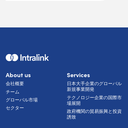
H
o
m
e
About us
Services
会社概要
日本大手企業のグローバル
新規事業開発
チーム
テクノロジー企業の国際市
グローバル市場
場展開
セクター
政府機関の貿易振興と投資
誘致