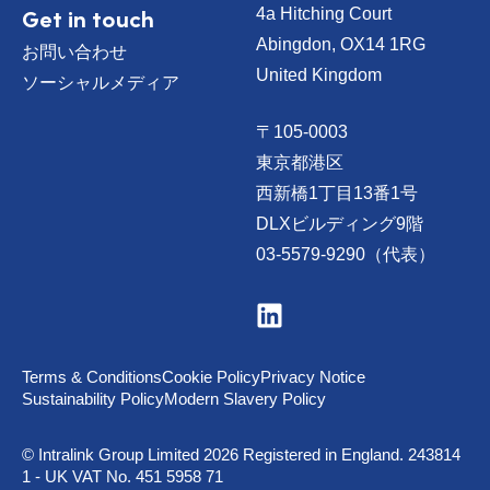
Get in touch
4a Hitching Court
Abingdon, OX14 1RG
お問い合わせ
United Kingdom
ソーシャルメディア
〒105-0003
東京都港区
西新橋1丁目13番1号
DLXビルディング9階
03-5579-9290（代表）
V
i
s
i
t
Terms & Conditions
Cookie Policy
Privacy Notice
u
Sustainability Policy
Modern Slavery Policy
s
o
n
© Intralink Group Limited 2026 Registered in England. 243814
L
1 - UK VAT No. 451 5958 71
i