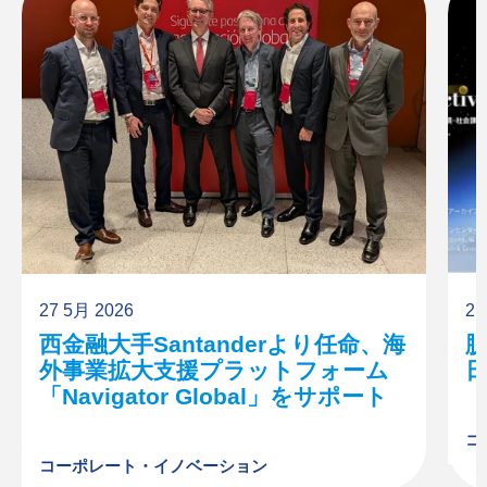
27 5月 2026
21
西金融大手Santanderより任命、海
外事業拡大支援プラットフォーム
「Navigator Global」をサポート
コ
コーポレート・イノベーション