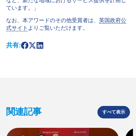
など、新たな地域におけるサービス提供を計画し
ています。」
なお、本アワードのその他受賞者は、
英国政府公
式サイト
よりご覧いただけます。
共有:
S
S
S
h
h
h
a
a
a
r
r
r
e
e
e
o
o
o
n
n
n
F
X
L
a
i
c
n
e
k
b
e
o
d
関連記事
o
I
すべて表示
k
n