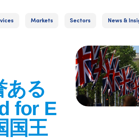
vices
Markets
Sectors
News & Insi
誉ある
 for E
英国国王