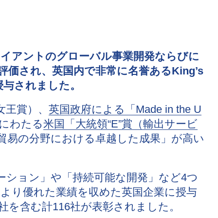
ライアントのグローバル事業開発ならびに
価され、英国内で非常に名誉あるKing’s
賞）を授与されました。
英国女王賞）、
英国政府による「Made in the U
にわたる
米国「大統領“E”賞（輸出サービ
貿易の分野における卓越した成果」が高い
eは、「イノベーション」や「持続可能な開発」など4つ
より優れた業績を収めた英国企業に授与
社を含む計116社が表彰されました。