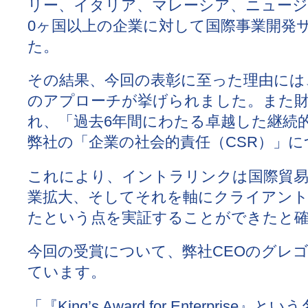
リー、イタリア、マレーシア、ニュージ
0ヶ国以上の企業に対して国際事業開発
た。
その結果、今回の表彰に至った理由には
のアプローチが挙げられました。また財
れ、「過去6年間にわたる卓越した継続
弊社の「企業の社会的責任（CSR）」
これにより、イントラリンクは国際貿易
業拡大、そしてそれを軸にクライアント
たという点を実証することができたと
今回の受賞について、弊社CEOのグレ
ています。
「『King’s Award for Enterp