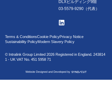
DLXビルディング9階
03-5579-9290（代表）
V
i
s
i
t
Terms & Conditions
Cookie Policy
Privacy Notice
u
Sustainability Policy
Modern Slavery Policy
s
o
n
© Intralink Group Limited 2026 Registered in England. 243814
L
1 - UK VAT No. 451 5958 71
i
n
k
S
Website Designed and Developed by
e
y
d
n
I
d
n
i
c
u
t