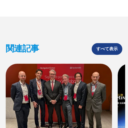
r
r
r
e
e
e
o
o
o
n
n
n
F
X
L
a
i
c
n
e
k
b
e
o
d
関連記事
o
I
すべて表示
k
n