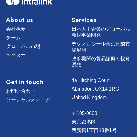
o
m
e
About us
Services
会社概要
日本大手企業のグローバル
新規事業開発
チーム
テクノロジー企業の国際市
グローバル市場
場展開
セクター
政府機関の貿易振興と投資
誘致
Get in touch
4a Hitching Court
Abingdon, OX14 1RG
お問い合わせ
United Kingdom
ソーシャルメディア
〒105-0003
東京都港区
西新橋1丁目13番1号