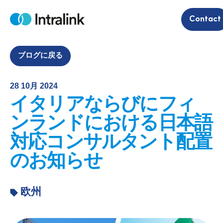
S
Contact
k
H
i
o
m
p
e
t
ブログに戻る
o
c
28 10月 2024
o
イタリアならびにフィ
n
t
ンランドにおける日本語
e
対応コンサルタント配置
n
t
のお知らせ
欧州