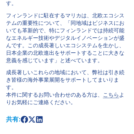
す。
フィンランドに駐在するマリカは、北欧エコシス
テムの重要性について、「同地域はビジネスにお
いても革新的で、特にフィンランドでは持続可能
なエネルギー技術やデジタルイノベーションが盛
んです。この成長著しいエコシステムを生かし、
日本企業の北欧進出をサポートすることに大きな
意義を感じています」と述べています。
成長著しいこれらの地域において、弊社は引き続
き皆様の海外事業展開をサポートしてまいりま
す。
本件に関するお問い合わせのある方は、
こちら
よ
りお気軽にご連絡ください。
共有:
S
S
S
h
h
h
a
a
a