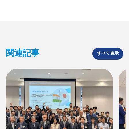
a
a
a
r
r
r
e
e
e
o
o
o
n
n
n
F
X
L
a
i
c
n
e
k
b
e
o
d
関連記事
o
I
すべて表示
k
n