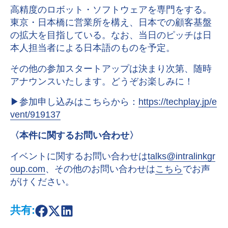
高精度のロボット・ソフトウェアを専門をする。
東京・日本橋に営業所を構え、日本での顧客基盤
の拡大を目指している。なお、当日のピッチは日
本人担当者による日本語のものを予定。
その他の参加スタートアップは決まり次第、随時
アナウンスいたします。どうぞお楽しみに！
▶︎参加申し込みはこちらから：
https://techplay.jp/e
vent/919137
〈本件に関するお問い合わせ〉
イベントに関するお問い合わせは
talks@intralinkgr
oup.com
、その他のお問い合わせは
こちら
でお声
がけください。
共有:
S
S
S
h
h
h