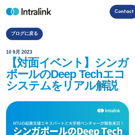
S
Contact
k
H
i
o
m
p
e
t
ブログに戻る
o
c
10 9月 2023
o
【対面イベント】シンガ
n
t
ポールのDeep Techエコ
e
システムをリアル解説
n
t