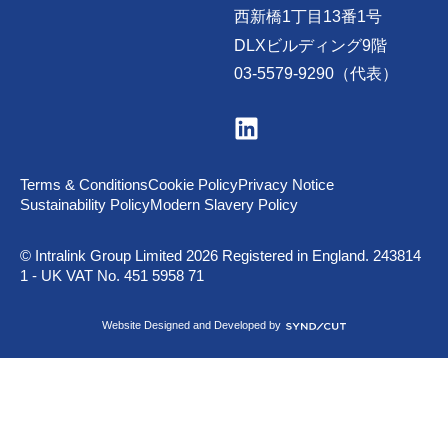
西新橋1丁目13番1号
DLXビルディング9階
03-5579-9290（代表）
V
i
s
i
t
Terms & Conditions
Cookie Policy
Privacy Notice
u
Sustainability Policy
Modern Slavery Policy
s
o
n
© Intralink Group Limited 2026 Registered in England. 243814
L
1 - UK VAT No. 451 5958 71
i
n
k
S
Website Designed and Developed by
e
y
d
n
I
d
n
i
c
u
t