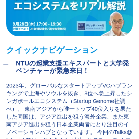
クイックナビゲーション
NTUの起業支援エキスパートと大学発
ベンチャーが緊急来日！
2023年、グローバルなスタートアップVCハブラン
キングで上海やソウルを抜き、8位へ急上昇したシ
ンガポールエコシステム（Startup Genome社調
べ）。 東南アジアから唯一トップ40位入りを果た
した同国は、アジア進出を狙う海外企業、また東
南アジア進出を狙う日本企業両者にとり注目のイ
ノベーションハブとなっています。 今回のTalks@