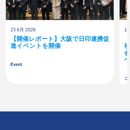
23 6月 2026
10
【開催レポート】大阪で日印連携促
進イベントを開催
Event
コ