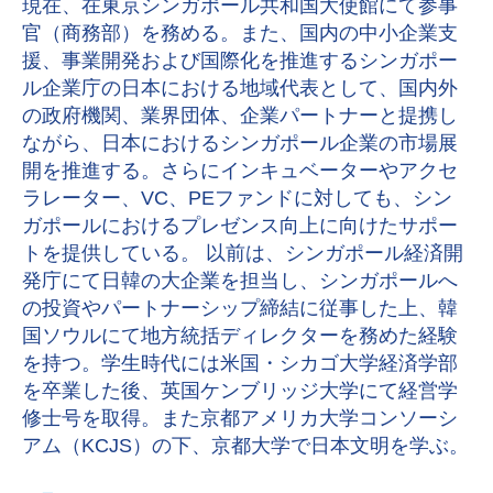
現在、在東京シンガポール共和国大使館にて参事
官（商務部）を務める。また、国内の中小企業支
援、事業開発および国際化を推進するシンガポー
ル企業庁の日本における地域代表として、国内外
の政府機関、業界団体、企業パートナーと提携し
ながら、日本におけるシンガポール企業の市場展
開を推進する。さらにインキュベーターやアクセ
ラレーター、VC、PEファンドに対しても、シン
ガポールにおけるプレゼンス向上に向けたサポー
トを提供している。 以前は、シンガポール経済開
発庁にて日韓の大企業を担当し、シンガポールへ
の投資やパートナーシップ締結に従事した上、韓
国ソウルにて地方統括ディレクターを務めた経験
を持つ。学生時代には米国・シカゴ大学経済学部
を卒業した後、英国ケンブリッジ大学にて経営学
修士号を取得。また京都アメリカ大学コンソーシ
アム（KCJS）の下、京都大学で日本文明を学ぶ。