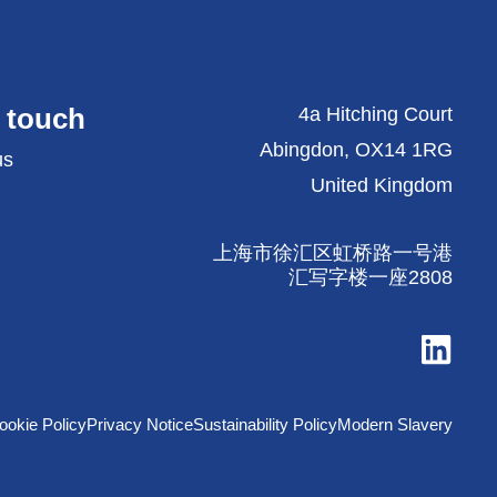
n touch
4a Hitching Court
Abingdon, OX14 1RG
us
United Kingdom
上海市徐汇区虹桥路一号港
汇写字楼一座2808
Visit
us
on
LinkedIn
ookie Policy
Privacy Notice
Sustainability Policy
Modern Slavery