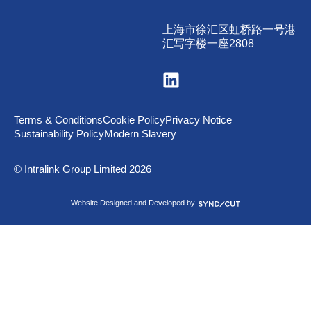
上海市徐汇区虹桥路一号港
汇写字楼一座2808
Visit
us
on
LinkedIn
Terms & Conditions
Cookie Policy
Privacy Notice
Sustainability Policy
Modern Slavery
© Intralink Group Limited 2026
Syndicut
Website Designed and Developed by