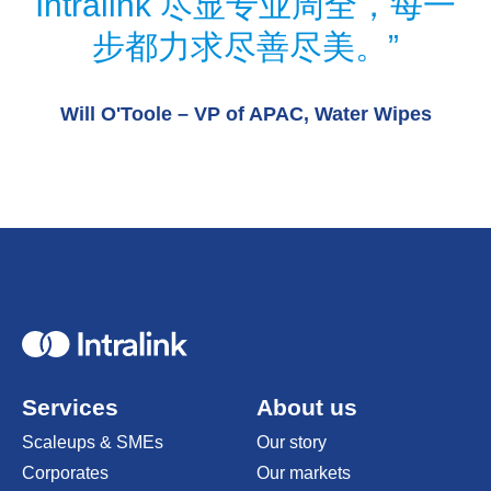
Intralink 尽显专业周全，每一
步都力求尽善尽美。
Will O'Toole – VP of APAC, Water Wipes
Home
Services
About us
Scaleups & SMEs
Our story
Corporates
Our markets