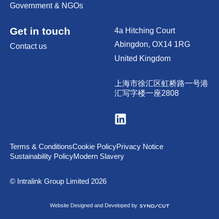
Government & NGOs
Get in touch
4a Hitching Court
Abingdon, OX14 1RG
Contact us
United Kingdom
上海市徐汇区虹桥路一号港
汇写字楼一座2808
Visit
us
on
LinkedIn
Terms & Conditions
Cookie Policy
Privacy Notice
Sustainability Policy
Modern Slavery
© Intralink Group Limited 2026
Syndicut
Website Designed and Developed by