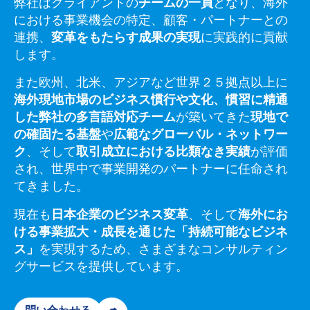
弊社はクライアントの
チームの一員
となり、海外
における事業機会の特定、顧客・パートナーとの
連携、
変革をもたらす成果の実現
に実践的に貢献
します。
また欧州、北米、アジアなど世界２５拠点以上に
海外現地市場のビジネス慣行や文化、慣習に精通
した弊社の多言語対応チーム
が築いてきた
現地で
の確固たる基盤
や
広範なグローバル・ネットワー
ク
、そして
取引成立における比類なき実績
が評価
され、世界中で事業開発のパートナーに任命され
てきました。
現在も
日本企業のビジネス変革
、そして
海外にお
ける事業拡大・成長を通じた「持続可能なビジネ
ス」
を実現するため、さまざまなコンサルティン
グサービスを提供しています。