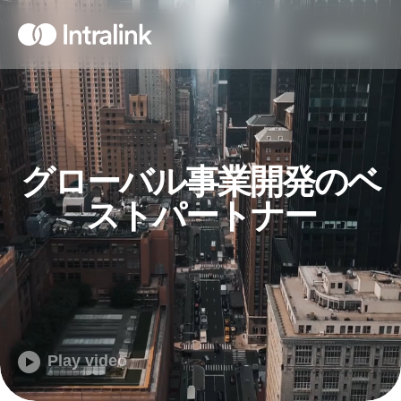
S
k
H
i
o
m
p
e
t
o
c
o
グローバル事業開発のベ
n
ストパートナー
t
e
n
t
Play video