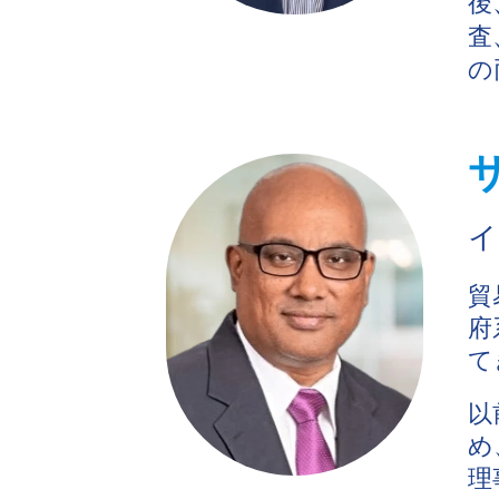
後
査
の
イ
貿
府
て
以
め
理