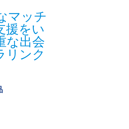
なマッチ
支援をい
重な出会
ラリンク
品