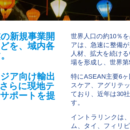
業の新規事業開
世界人口の約10％
どを、域内各
アは、急速に整備が
人材、拡大を続ける
す。
場を形成し、世界第
アジア向け輸出
特にASEAN主要
さらに現地テ
スケア、アグリテッ
ており、近年は30
もサポートを提
す。
イントラリンクは
ム、タイ、フィリピ