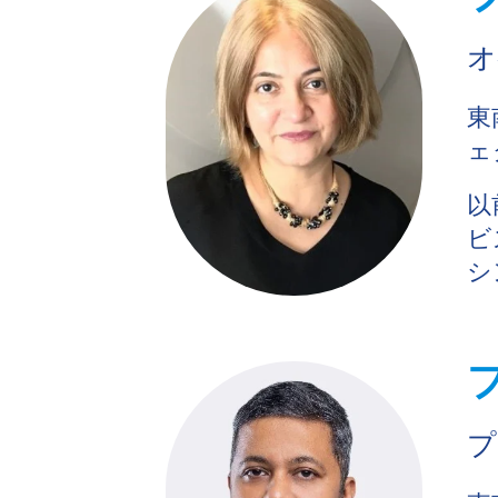
オ
東
ェ
以
ビ
シ
プ