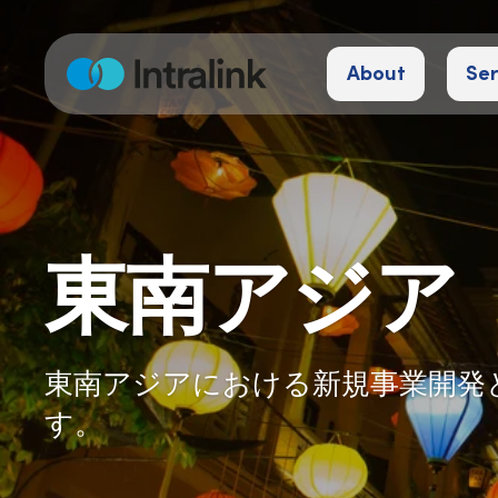
S
k
About
Ser
i
H
o
p
m
e
t
o
c
o
東南アジア
n
t
e
n
東南アジアにおける新規事業開発
t
す。