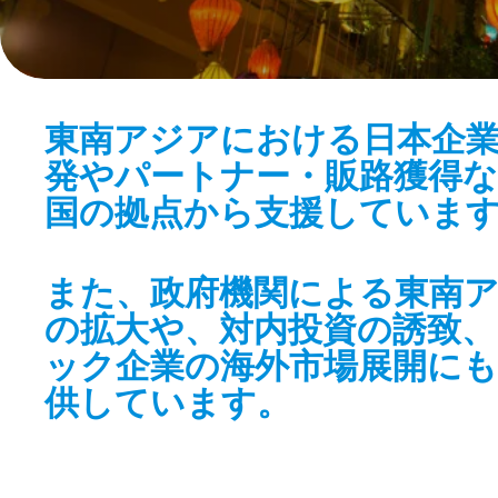
東南アジアにおける日本企
発やパートナー・販路獲得な
国の拠点から支援していま
また、政府機関による東南
の拡大や、対内投資の誘致、
ック企業の海外市場展開に
供しています。