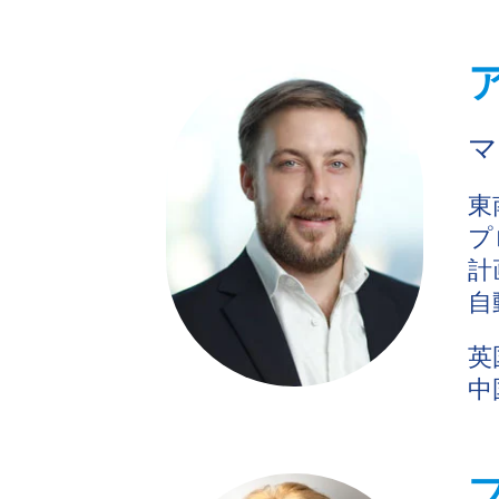
マ
東
プ
計
自
英
中