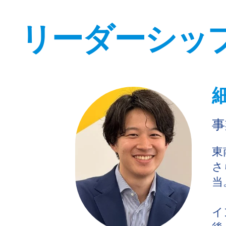
リーダーシッ
事
東
さ
当
イ