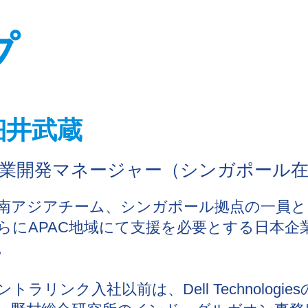
プ
細井武蔵
業開発マネージャー（シンガポール
南アジアチーム、シンガポール拠点の一員と
らに
APAC
地域にて支援を必要とする日本企
。
ントラリンク入社以前は、
Dell Technologies