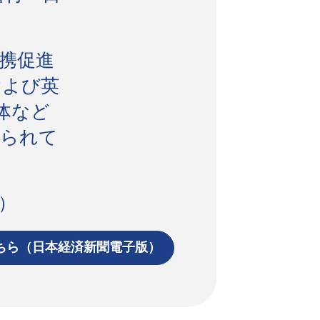
携促進
および英
体など
げられて
）
ちら（日本経済新聞電子版）