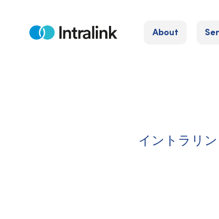
S
k
About
Ser
i
H
o
p
m
e
t
o
c
o
n
t
イントラリン
e
n
t