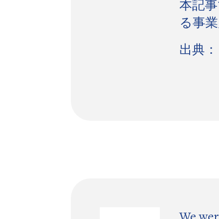
本記事
る事業
出典：
We were