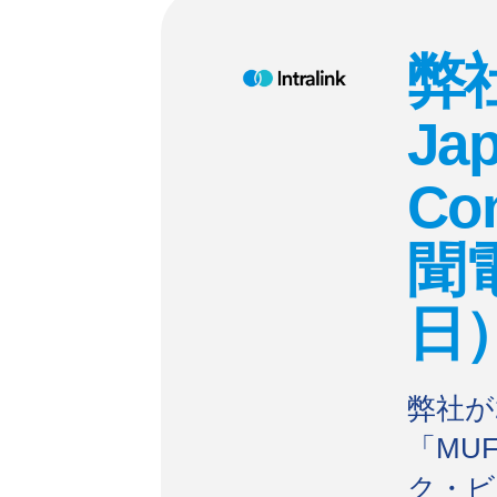
弊
Jap
C
聞
日
弊社が
「MU
ク・ビ