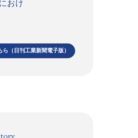
におけ
。
ちら（日刊工業新聞電子版）
story