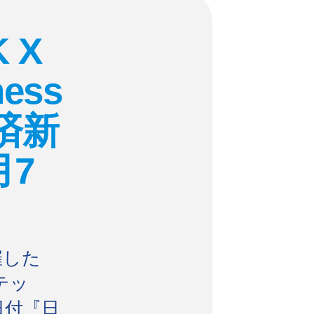
 X
ness
経済新
月7
催した
テッ
日付『日