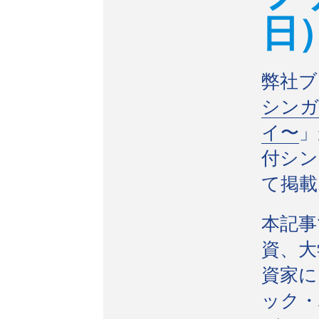
日
弊社ブ
シンガ
イ〜
」
付シン
て掲載
本記事
資、大
資家に
ック・