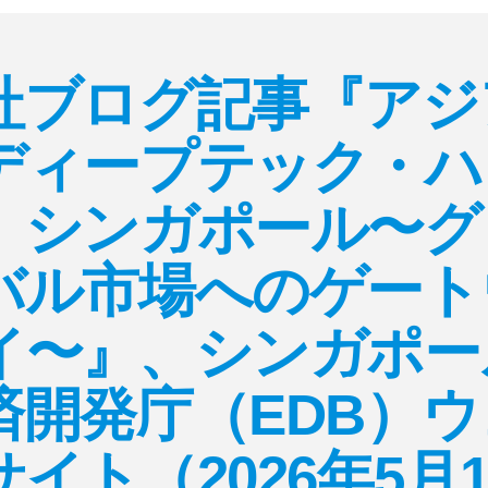
社ブログ記事『アジ
ディープテック・ハ
、シンガポール〜グ
バル市場へのゲート
イ〜』、シンガポー
済開発庁（EDB）ウ
イト（2026年5月1