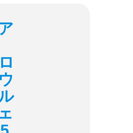
ア
ロ
ウ
ル
ェ
5