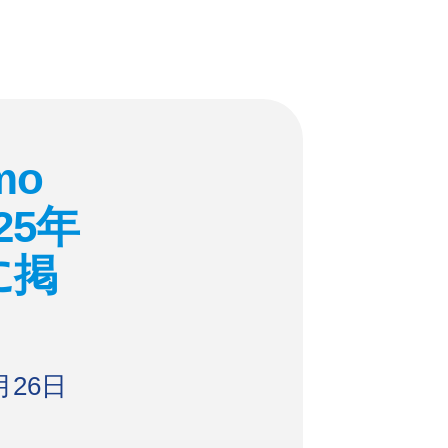
mo
25年
に掲
月26日