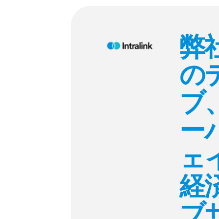
弊
の
ブ
ー
ェ
経
ブサ