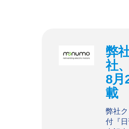
弊社
社、
8月
載
弊社ク
付『日