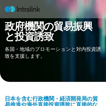
S
k
H
i
o
m
p
e
政府機関の貿易振興
t
o
と投資誘致
c
o
各国・地域のプロモーションと対内投資誘
n
t
致を支援します。
e
n
t
日本を含む行政機関・経済開発局の貿
易推進や海外直接投資誘致に直接的な