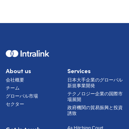
H
o
m
e
About us
Services
会社概要
日本大手企業のグローバル
新規事業開発
チーム
テクノロジー企業の国際市
グローバル市場
場展開
セクター
政府機関の貿易振興と投資
誘致
4a Hitching Court