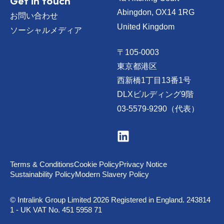
Get in touch
Abingdon, OX14 1RG
お問い合わせ
United Kingdom
ソーシャルメディア
〒105-0003
東京都港区
西新橋1丁目13番1号
DLXビルディング9階
03-5579-9290（代表）
V
i
s
i
t
Terms & Conditions
Cookie Policy
Privacy Notice
u
Sustainability Policy
Modern Slavery Policy
s
o
n
© Intralink Group Limited 2026 Registered in England. 243814
L
1 - UK VAT No. 451 5958 71
i
n