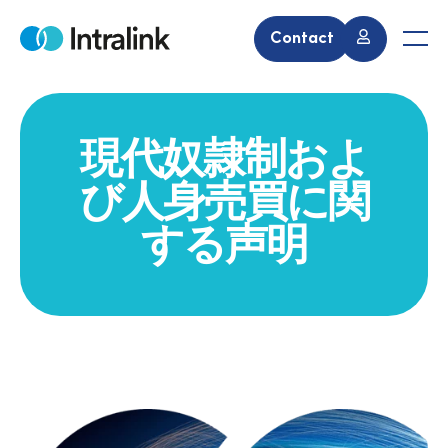
S
Contact
k
H
M
i
o
e
m
n
p
e
u
t
o
現代奴隷制およ
c
o
び人身売買に関
n
する声明
t
e
n
t