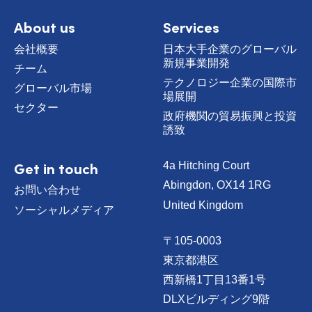
m
e
About us
Services
会社概要
日本大手企業のグローバル
新規事業開発
チーム
テクノロジー企業の国際市
グローバル市場
場展開
セクター
政府機関の貿易振興と投資
誘致
Get in touch
4a Hitching Court
Abingdon, OX14 1RG
お問い合わせ
United Kingdom
ソーシャルメディア
〒105-0003
東京都港区
西新橋1丁目13番1号
DLXビルディング9階