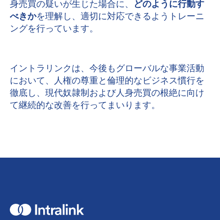
身売買の疑いが生じた場合に、
どのように行動す
べきか
を理解し、適切に対応できるようトレーニ
ングを行っています。
イントラリンクは、今後もグローバルな事業活動
において、人権の尊重と倫理的なビジネス慣行を
徹底し、現代奴隷制および人身売買の根絶に向け
て継続的な改善を行ってまいります。
H
o