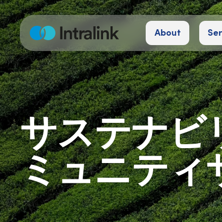
S
k
About
Ser
i
H
o
p
m
e
t
o
c
o
サステナビリ
n
t
e
ミュニティ
n
t