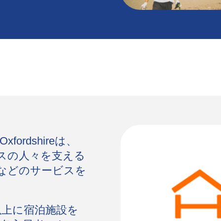
fordshireは、
スの人々を支える
などのサービスを
。
以上に宿泊施設を