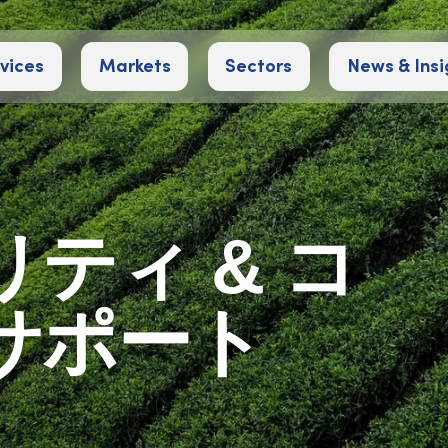
vices
Markets
Sectors
News & Insi
ティ & コ
サポート