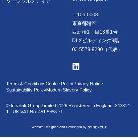
ソーシャルメディア
〒105-0003
東京都港区
西新橋1丁目13番1号
DLXビルディング9階
03-5579-9290（代表）
V
i
s
i
t
Terms & Conditions
Cookie Policy
Privacy Notice
u
Sustainability Policy
Modern Slavery Policy
s
o
n
© Intralink Group Limited 2026 Registered in England. 243814
L
1 - UK VAT No. 451 5958 71
i
n
k
S
Website Designed and Developed by
e
y
d
n