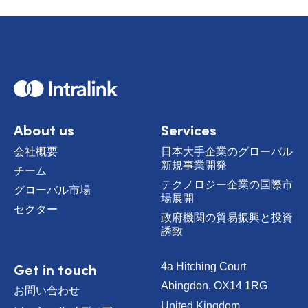
H
o
m
e
About us
Services
会社概要
日本大手企業のグローバル
新規事業開発
チーム
テクノロジー企業の国際市
グローバル市場
場展開
セクター
政府機関の貿易振興と投資
誘致
Get in touch
4a Hitching Court
Abingdon, OX14 1RG
お問い合わせ
United Kingdom