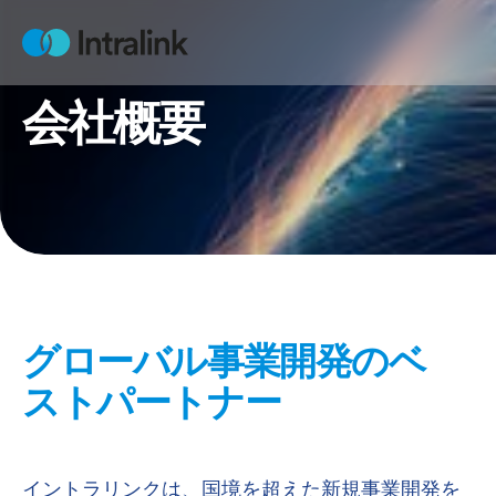
S
k
H
i
o
m
p
e
会社概要
t
o
c
o
n
t
e
n
t
グローバル事業開発のベ
ストパートナー
イントラリンクは、国境を超えた新規事業開発を