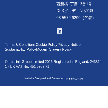
西新橋1丁目13番1号
DLXビルディング9階
03-5579-9290（代表）
V
i
s
i
t
Terms & Conditions
Cookie Policy
Privacy Notice
u
Sustainability Policy
Modern Slavery Policy
s
o
n
© Intralink Group Limited 2026 Registered in England. 243814
L
1 - UK VAT No. 451 5958 71
i
n
k
S
Website Designed and Developed by
e
y
d
n
I
d
n
i
c
u
t