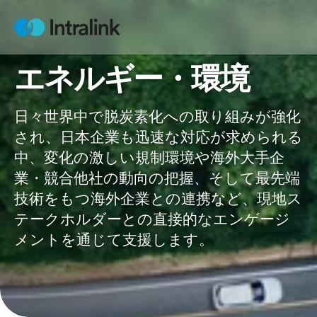
S
k
H
i
o
m
p
e
エネルギー・環境
t
o
c
日々世界中で脱炭素化への取り組みが強化
o
され、日本企業も迅速な対応が求められる
n
中、変化の激しい規制環境や海外大手企
t
業・競合他社の動向の把握、そして最先端
e
技術をもつ海外企業との連携など、現地ス
n
テークホルダーとの直接的なエンゲージ
t
メントを通じて支援します。