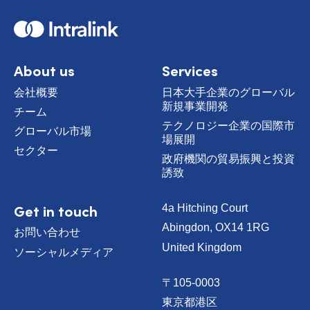
H
o
m
e
About us
Services
会社概要
日本大手企業のグローバル
新規事業開発
チーム
テクノロジー企業の国際市
グローバル市場
場展開
セクター
政府機関の貿易振興と投資
誘致
Get in touch
4a Hitching Court
Abingdon, OX14 1RG
お問い合わせ
United Kingdom
ソーシャルメディア
〒105-0003
東京都港区