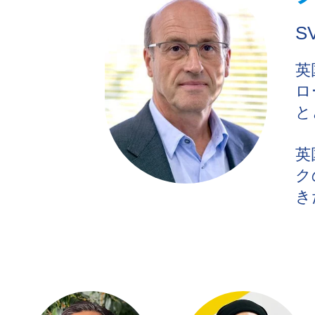
S
英
ロ
と
英
ク
き