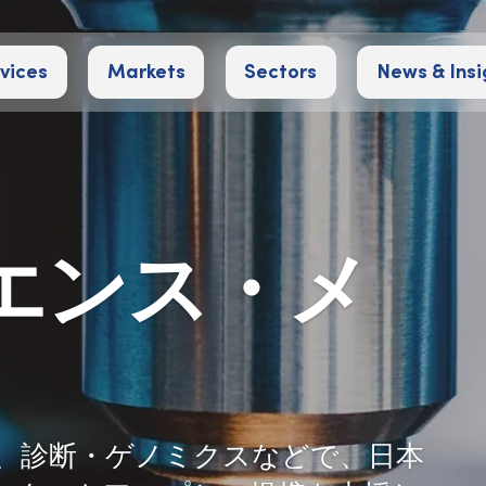
vices
Markets
Sectors
News & Insi
エンス・メ
、診断・ゲノミクスなどで、日本