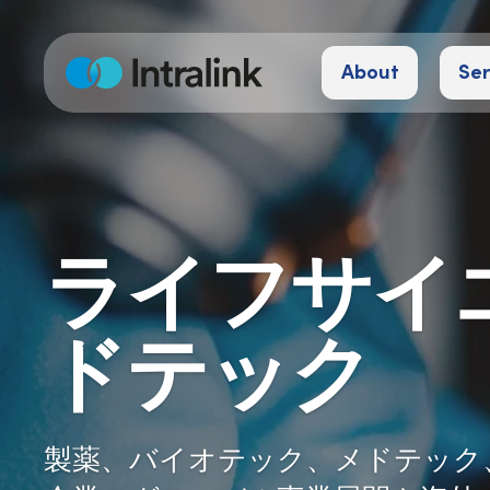
S
k
About
Ser
i
H
o
p
m
e
t
o
c
o
ライフサイ
n
t
e
ドテック
n
t
製薬、バイオテック、メドテック