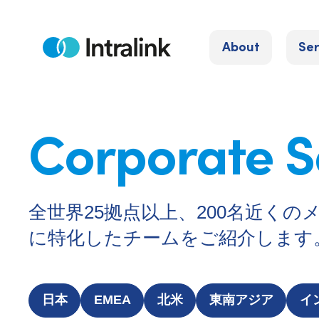
S
k
About
Ser
i
H
o
p
m
e
t
o
Corporate S
c
o
n
t
全世界25拠点以上、200名近く
e
に特化したチームをご紹介します
n
t
日本
EMEA
北米
東南アジア
イ