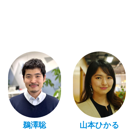
鵜澤聡
山本ひかる