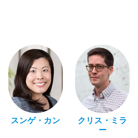
スンゲ・カン
クリス・ミラ
ー