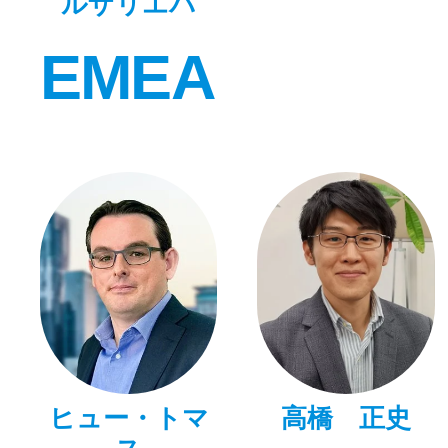
ルザリエバ
EMEA
ヒュー・トマ
高橋 正史