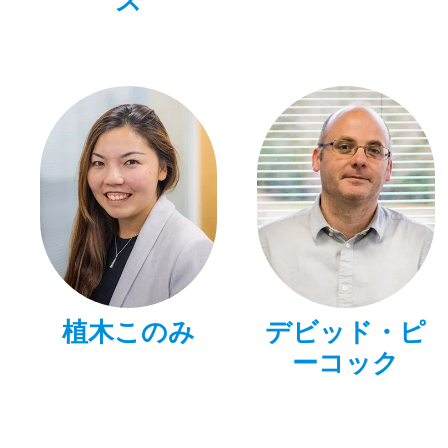
ス
植木このみ
デビッド・ピ
ーコック