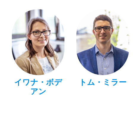
イワナ・ボデ
トム・ミラー
アン