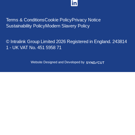
V
i
s
i
t
Terms & Conditions
Cookie Policy
Privacy Notice
u
Sustainability Policy
Modern Slavery Policy
s
o
n
© Intralink Group Limited 2026 Registered in England. 243814
L
1 - UK VAT No. 451 5958 71
i
n
k
S
Website Designed and Developed by
e
y
d
n
I
d
n
i
c
u
t