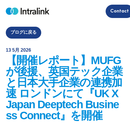
S
Contact
k
H
i
o
m
p
e
t
ブログに戻る
o
c
13 5月 2026
o
【開催レポート】MUFG
n
t
が後援、英国テック企業
e
と日本大手企業の連携加
n
t
速 ロンドンにて『UK X
Japan Deeptech Busine
ss Connect』を開催