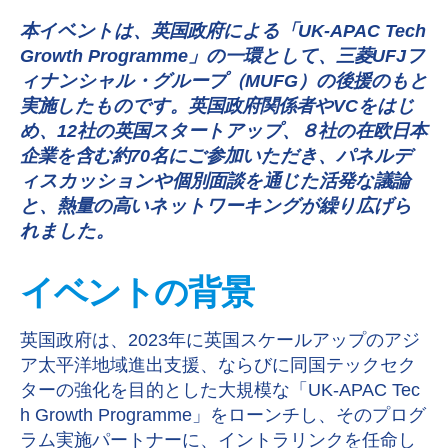
本イベントは、英国政府による「UK-APAC Tech
Growth Programme」の一環として、三菱UFJフ
ィナンシャル・グループ（MUFG）の後援のもと
実施したものです。英国政府関係者やVCをはじ
め、12社の英国スタートアップ、８社の在欧日本
企業を含む約70名にご参加いただき、パネルデ
ィスカッションや個別面談を通じた活発な議論
と、熱量の高いネットワーキングが繰り広げら
れました。
イベントの背景
英国政府は、2023年に英国スケールアップのアジ
ア太平洋地域進出支援、ならびに同国テックセク
ターの強化を目的とした大規模な「UK-APAC Tec
h Growth Programme」をローンチし、そのプログ
ラム実施パートナーに、イントラリンクを任命し