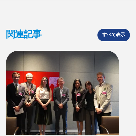
F
X
L
a
i
c
n
e
k
b
e
o
d
関連記事
o
I
すべて表示
k
n