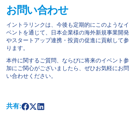
お問い合わせ
イントラリンクは、今後も定期的にこのようなイ
ベントを通じて、日本企業様の海外新規事業開発
やスタートアップ連携・投資の促進に貢献して参
ります。
本件に関するご質問、ならびに将来のイベント参
加にご関心がございましたら、ぜひお気軽にお問
い合わせください。
共有:
S
S
S
h
h
h
a
a
a
r
r
r
e
e
e
o
o
o
n
n
n