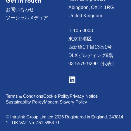
Get in touch
Abingdon, OX14 1RG
お問い合わせ
United Kingdom
ソーシャルメディア
〒105-0003
東京都港区
西新橋1丁目13番1号
DLXビルディング9階
03-5579-9290（代表）
V
i
s
i
t
Terms & Conditions
Cookie Policy
Privacy Notice
u
Sustainability Policy
Modern Slavery Policy
s
o
n
© Intralink Group Limited 2026 Registered in England. 243814
L
1 - UK VAT No. 451 5958 71
i
n