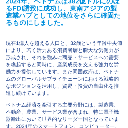
2024年、ベトナムは382億ドルにのぼ
るFDI誘致に成功し、東南アジアの製
造業ハブとしての地位をさらに確固た
るものにしました。
現在1億人を超える人口と、32歳という年齢中央値
により、若く活力ある消費者層と膨大な労働力が
形成され、それを強みに商品・サービスへの需要
を喚起すると同時に、産業成長を支える強力な労
働力を提供しています。また同国政府は、ベトナ
ムのグローバルサプライチェーンにおける戦略的
なポジションを活用し、貿易・投資の自由化を推
進し続けています。
ベトナム経済を牽引する主要分野には、製造業、
不動産、農業、サービス業が含まれ、
特に電子機
器輸出において世界的なリーダー国となっていま
す。2024年のスマートフォン、コンピューター、