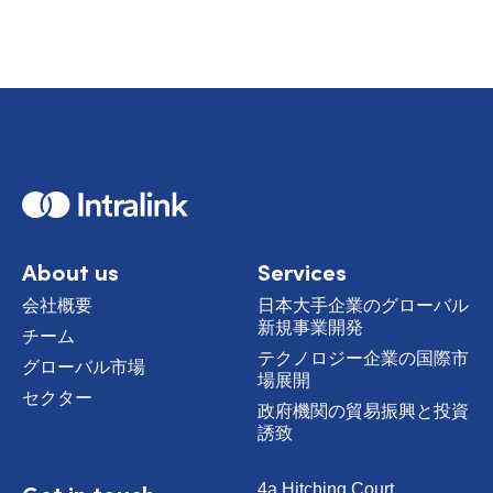
H
o
m
e
About us
Services
会社概要
日本大手企業のグローバル
新規事業開発
チーム
テクノロジー企業の国際市
グローバル市場
場展開
セクター
政府機関の貿易振興と投資
誘致
4a Hitching Court