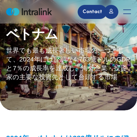
S
Contact
k
H
M
i
o
e
m
n
p
e
u
ベトナム
t
o
c
世界でも最も成長著しい市場の一つとし
o
て、2024年には堅調な4,763億ドルのGDP
n
と7％の成長率を達成し、海外企業・投資
t
家の主要な投資先として台頭する市場
e
n
t