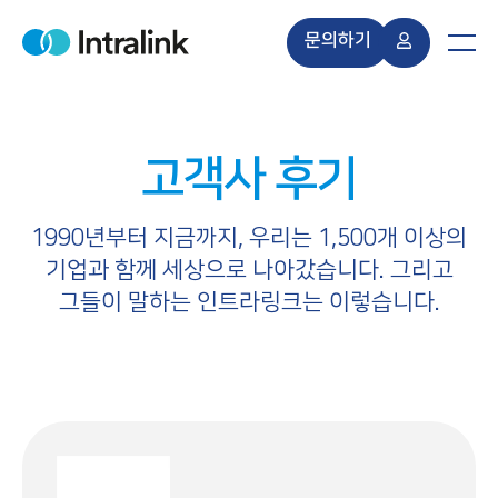
S
k
문의하기
H
M
i
o
e
m
n
p
e
u
t
o
고객사 후기
c
o
n
1990년부터 지금까지, 우리는 1,500개 이상의
t
기업과 함께 세상으로 나아갔습니다. 그리고
e
그들이 말하는 인트라링크는 이렇습니다.
n
t