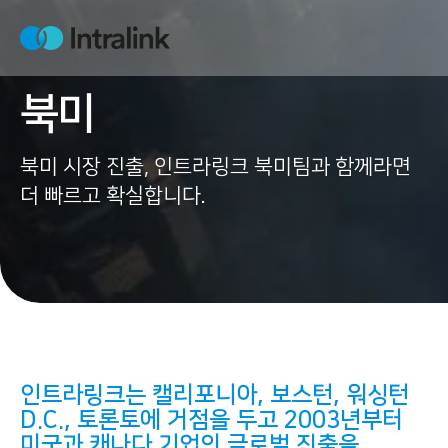
S
k
H
i
o
m
p
e
북미
t
o
c
북미 시장 진출, 인트라링크 북미팀과 함께라면
o
더 빠르고 확실합니다.
n
t
e
n
t
인트라링크는 캘리포니아, 보스턴, 워싱턴
D.C., 토론토에 거점을 두고 2003년부터
미국과 캐나다 기업의 글로벌 진출을