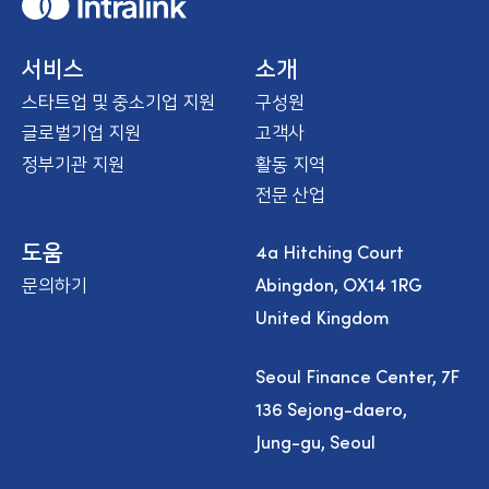
H
o
m
e
서비스
소개
스타트업 및 중소기업 지원
구성원
글로벌기업 지원
고객사
정부기관 지원
활동 지역
전문 산업
4a Hitching Court
도움
Abingdon, OX14 1RG
문의하기
United Kingdom
Seoul Finance Center, 7F
136 Sejong-daero,
Jung-gu, Seoul