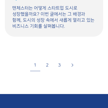
맨체스터는 어떻게 스타트업 도시로
성장했을까요? 이번 글에서는 그 배경과
함께, 도시의 성장 속에서 새롭게 열리고 있는
비즈니스 기회를 살펴봅니다.
P
G
N
p
G
G
G
a
1
2
3
g
o
e
a
o
o
o
i
t
x
g
t
t
t
n
o
t
e
o
o
o
a
p
p
p
t
a
a
a
i
g
g
g
o
e
e
e
n