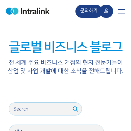
S
k
문의하기
H
M
i
o
e
m
n
p
e
u
t
o
글로벌 비즈니스 블로그
c
o
n
전 세계 주요 비즈니스 거점의 현지 전문가들이
t
산업 및 사업 개발에 대한 소식을 전해드립니다.
e
n
t