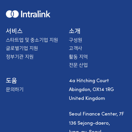
H
o
m
e
서비스
소개
스타트업 및 중소기업 지원
구성원
글로벌기업 지원
고객사
정부기관 지원
활동 지역
전문 산업
4a Hitching Court
도움
Abingdon, OX14 1RG
문의하기
United Kingdom
Seoul Finance Center, 7F
136 Sejong-daero,
Jung-gu, Seoul