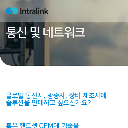
S
k
H
i
o
m
p
e
통신 및 네트워크
t
o
c
o
n
t
e
n
t
글로벌 통신사, 방송사, 장비 제조사에
솔루션을 판매
하고 싶으신가요?
혹은
핸드셋 OEM에 기술을