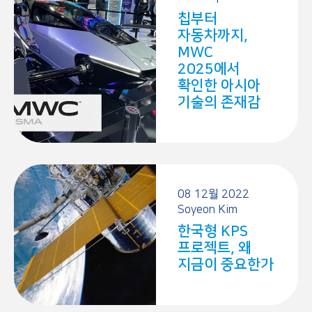
칩부터
자동차까지,
MWC
2025에서
확인한 아시아
기술의 존재감
08 12월 2022
Soyeon Kim
한국형 KPS
프로젝트, 왜
지금이 중요한가