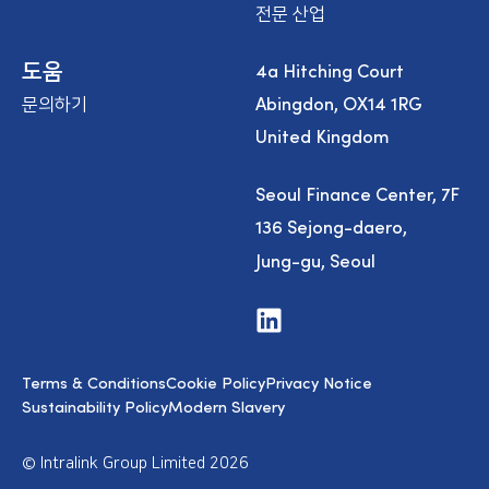
전문 산업
4a Hitching Court
도움
Abingdon, OX14 1RG
문의하기
United Kingdom
Seoul Finance Center, 7F
136 Sejong-daero,
Jung-gu, Seoul
V
i
s
i
Terms & Conditions
Cookie Policy
Privacy Notice
t
u
Sustainability Policy
Modern Slavery
s
o
n
© Intralink Group Limited 2026
L
i