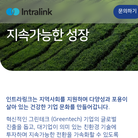
S
k
문의하기
H
i
o
m
p
e
지속가능한 성장
t
o
c
o
n
t
e
n
t
인트라링크는
지역사회를 지원하며
다양성과
포용이
살아
있는
건강한
기업
문화를
만들어갑니다
.
혁신적인 그린테크 (Greentech) 기업의 글로벌
진출을 돕고, 대기업이 의미 있는 친환경 기술에
투자하며 지속가능한 전환을 가속화할 수 있도록