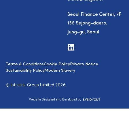
Seoul Finance Center, 7F
136 Sejong-daero,
Jung-gu, Seoul
V
i
s
i
Terms & Conditions
Cookie Policy
Privacy Notice
t
u
Sustainability Policy
Modern Slavery
s
o
n
© Intralink Group Limited 2026
L
i
n
S
Website Designed and Developed by
k
y
e
n
d
d
I
i
n
c
u