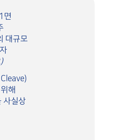
1면
주
의 대규모
비자
)
leave)
 위해
을 사실상