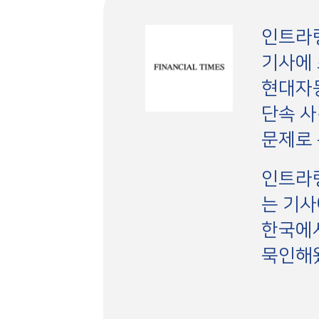
인트라
기사에 
현대자동
단속 사
문제로
인트라링
는 기사
한국에
묵인해