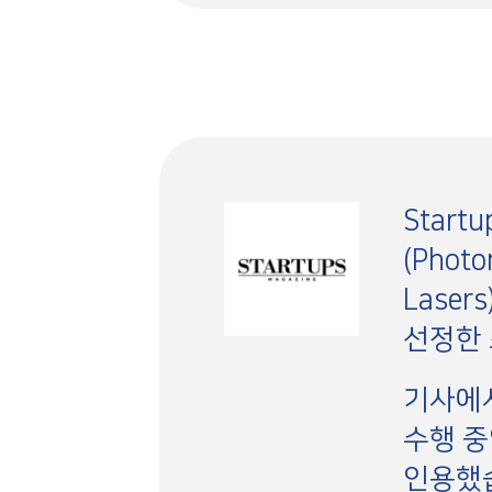
Star
(Phot
Lase
선정한
기사에
수행 중
인용했습