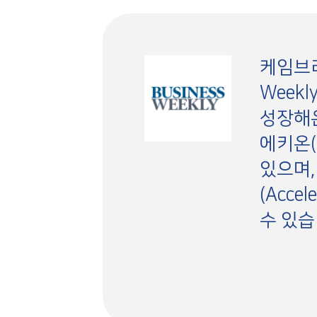
케임브리
Week
성장해온
에키온(
있으며,
(Acce
수 있습