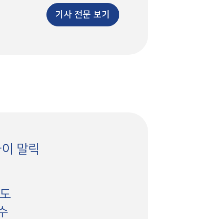
기사 전문 보기
자이 말릭
인도
수