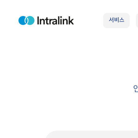
S
k
서비스
i
H
o
p
m
e
t
o
c
o
n
t
e
n
t