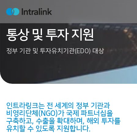
S
k
H
i
o
m
p
e
통상 및 투자 지원
t
o
c
정부 기관 및 투자유치기관(EDO) 대상
o
n
t
e
n
t
인트라링크는 전 세계의 정부 기관과
비영리단체(NGO)가
국제 파트너십을
구축하고, 수출을 확대하며, 해외 투자를
유치할 수 있도록 지원
합니다.