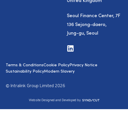
United Kingdom
Seoul Finance Center, 7F
136 Sejong-daero,
Jung-gu, Seoul
V
i
s
i
Terms & Conditions
Cookie Policy
Privacy Notice
t
u
Sustainability Policy
Modern Slavery
s
o
n
© Intralink Group Limited 2026
L
i
n
S
Website Designed and Developed by
k
y
e
n
d
d
I
i
n
c
u