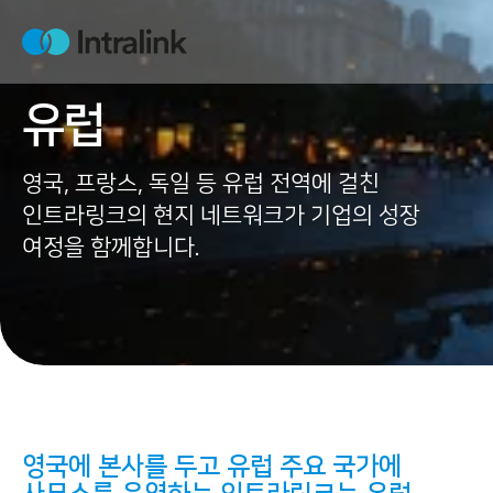
S
k
H
i
o
m
p
e
유럽
t
o
c
영국, 프랑스, 독일 등 유럽 전역에 걸친
o
인트라링크의 현지 네트워크가 기업의 성장
n
여정을 함께합니다.
t
e
n
t
영국에 본사를 두고 유럽 주요 국가에