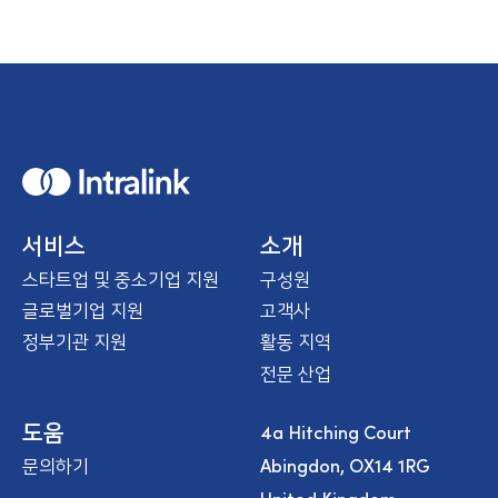
H
o
m
e
서비스
소개
스타트업 및 중소기업 지원
구성원
글로벌기업 지원
고객사
정부기관 지원
활동 지역
전문 산업
4a Hitching Court
도움
Abingdon, OX14 1RG
문의하기