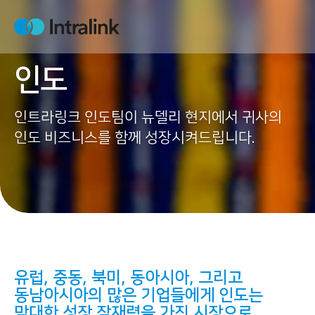
S
k
H
i
o
m
p
e
인도
t
o
c
인트라링크 인도팀이 뉴델리 현지에서 귀사의
o
인도 비즈니스를 함께 성장시켜드립니다.
n
t
e
n
t
유럽, 중동, 북미, 동아시아, 그리고
동남아시아의 많은 기업들에게 인도는
막대한 성장 잠재력을 가진 시장
으로