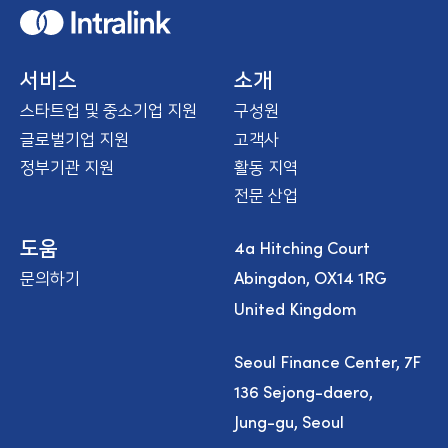
H
o
m
e
서비스
소개
스타트업 및 중소기업 지원
구성원
글로벌기업 지원
고객사
정부기관 지원
활동 지역
전문 산업
4a Hitching Court
도움
Abingdon, OX14 1RG
문의하기
United Kingdom
Seoul Finance Center, 7F
136 Sejong-daero,
Jung-gu, Seoul