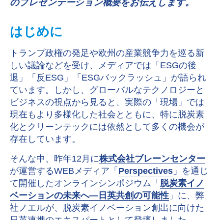
のプレゼンテーション概要をお伝えします。
はじめに
トランプ政権の発足や欧州の産業競争力を巡る新
しい議論などを受け、メディアでは「
ESG
の後
退」「反
ESG
」「
ESG
バックラッシュ」が語られ
ています。しかし、グローバルなテクノロジーと
ビジネスの視点から見ると、実際の「現場」では
現在もより多様化した社会とともに、特に脱炭素
化とクリーンテックには依然として多くの機会が
存在しています。
そんな中、昨年12月に
株式会社ブレーンセンター
が運営するWEBメディア「
Perspectives
」を通じ
て開催したオンラインシンポジウム「
脱炭素イノ
ベーションの未来へ―日英共創の可能性
」
に、弊
社ノエルが、脱炭素イノベーション創出に向けた