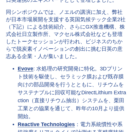
日英連携のエキスパートとして登壇しました。
同シンポジウムでは、ノエルの講演に加え、弊社
が日本市場展開を支援する英国気候テック企業
2
社
（下記）による技術紹介、さらに
GX
推進機構、株
式会社日立製作所、マクセル株式会社なども登壇
したトークセッションが行われ、ビジネスのちか
らで脱炭素イノベーションの創出に挑む日英の意
志ある企業・人が集いました。
Evove
: 水処理の研究開発に特化。3Dプリン
ト技術を駆使し、セラミック膜および既存膜
向けの部品開発を行うとともに、リチウムを
サステナブルに回収可能なDirectLithium Extra
ction（直接リチウム抽出）システムを、栗田
工業との協業を通じて、昨年の10月より提供
開始。
Reactive Technologies
：電力系統慣性や系