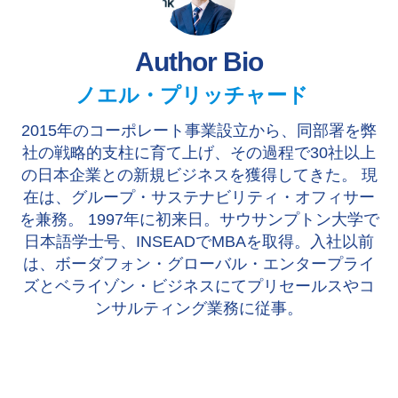
o
o
o
n
n
n
F
X
L
a
i
Author Bio
c
n
e
k
b
e
ノエル・プリッチャード
o
d
o
I
k
n
2015年のコーポレート事業設立から、同部署を弊
社の戦略的支柱に育て上げ、その過程で30社以上
の日本企業との新規ビジネスを獲得してきた。 現
在は、グループ・サステナビリティ・オフィサー
を兼務。 1997年に初来日。サウサンプトン大学で
日本語学士号、INSEADでMBAを取得。入社以前
は、ボーダフォン・グローバル・エンタープライ
ズとベライゾン・ビジネスにてプリセールスやコ
ンサルティング業務に従事。