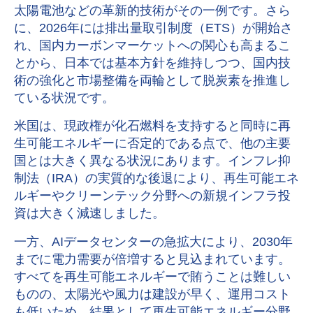
太陽電池などの革新的技術がその一例です。さら
に、
2026
年には排出量取引制度（
ETS
）が開始さ
れ、国内カーボンマーケットへの関心も高まるこ
とから、日本では基本方針を維持しつつ、国内技
術の強化と市場整備を両輪として脱炭素を推進し
ている状況です。
米国は、現政権が化石燃料を支持すると同時に再
生可能エネルギーに否定的である点で、他の主要
国とは大きく異なる状況にあります。インフレ抑
制法（
IRA
）の実質的な後退により、再生可能エネ
ルギーやクリーンテック分野への新規インフラ投
資は大きく減速しました。
一方、
AI
データセンターの急拡大により、
2030
年
までに電力需要が倍増すると見込まれています。
すべてを再生可能エネルギーで賄うことは難しい
ものの、太陽光や風力は建設が早く、運用コスト
も低いため、結果として再生可能エネルギー分野