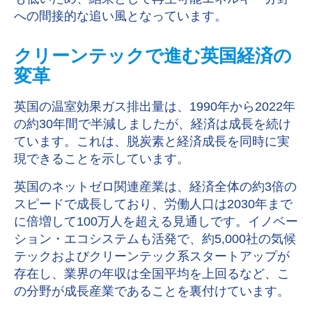
への間接的な追い風となっています。
クリーンテックで進む英国経済の
変革
英国の温室効果ガス排出量は、
1990
年から
2022
年
の約30
年間で半減しましたが、経済は成長を続け
ています。これは、脱炭素と経済成長を同時に実
現できることを示しています。
英国のネットゼロ関連産業は、経済全体の約
3
倍の
スピードで成長しており、労働人口は
2030
年まで
に倍増して100
万人を超える見通しです。イノベー
ション・エコシステムも活発で、約
5,000
社の気候
テックおよびクリーンテック系スタートアップが
存在し、業界の年収は全国平均を上回るなど、こ
の分野が成長産業であることを裏付けています。