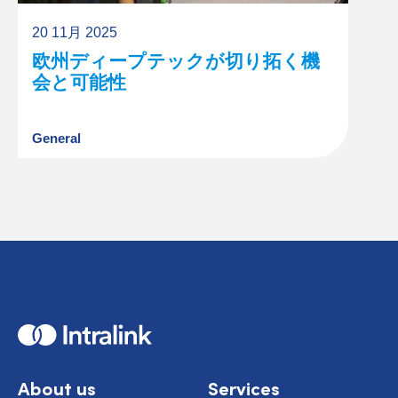
20 11月 2025
欧州ディープテックが切り拓く機
会と可能性
General
H
o
m
e
About us
Services