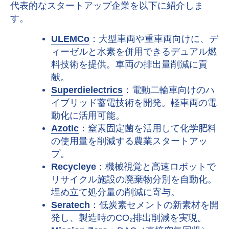
代表的なスタートアップ企業を以下に紹介しま
す。
ULEMCo
：大型車両や重車両向けに、デ
ィーゼルと水素を併用できるデュアル燃
料技術を提供。車両の排出量削減に貢
献。
Superdielectrics
：電動二輪車向けのハ
イブリッド蓄電技術を開発。軽車両の電
動化に活用可能。
Azotic
：窒素固定菌を活用して化学肥料
の使用量を削減する農業スタートアッ
プ。
Recycleye
：機械視覚と高速ロボットで
リサイクル施設の廃棄物分別を自動化。
埋め立て処分量の削減に寄与。
Seratech
：低炭素セメントの新素材を開
発し、製造時の
CO
₂
排出削減を実現。