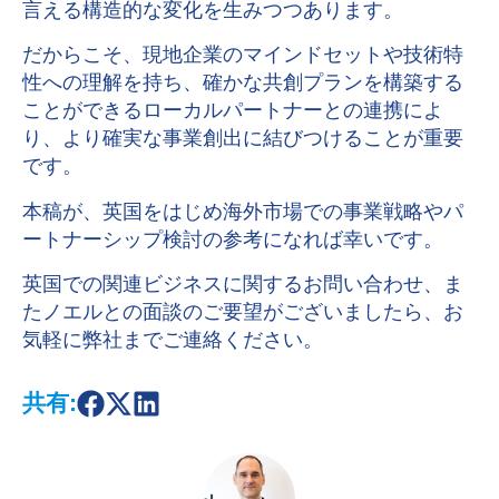
言える構造的な変化を生みつつあります。
だからこそ、現地企業のマインドセットや技術特
性への理解を持ち、確かな共創プランを構築する
ことができるローカルパートナーとの連携によ
り、より確実な事業創出に結びつけることが重要
です。
本稿が、英国をはじめ海外市場での事業戦略やパ
ートナーシップ検討の参考になれば幸いです。
英国での関連ビジネスに関するお問い合わせ、ま
たノエルとの面談のご要望がございましたら、お
気軽に弊社までご連絡ください。
共有:
S
S
S
h
h
h
a
a
a
r
r
r
e
e
e