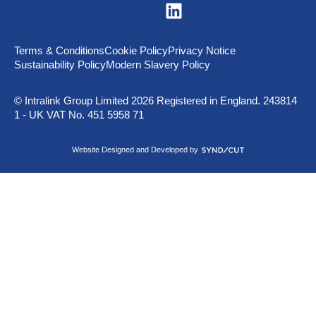
V
i
s
i
t
Terms & Conditions
Cookie Policy
Privacy Notice
u
Sustainability Policy
Modern Slavery Policy
s
o
n
© Intralink Group Limited 2026 Registered in England. 243814
L
1 - UK VAT No. 451 5958 71
i
n
k
S
Website Designed and Developed by
e
y
d
n
I
d
n
i
c
u
t