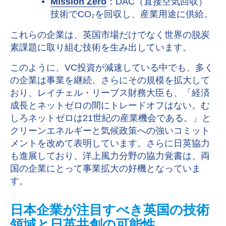
Mission Zero
：
DAC
（直接空気回収）
技術で
CO
₂
を回収し、産業用途に供給。
これらの企業は、英国市場だけでなく世界の脱炭
素課題に取り組む技術を生み出しています。
このように、
VC
投資が減速している中でも、多く
の企業は事業を継続、さらにその規模を拡大して
おり、レイチェル・リーブス財務大臣も、「経済
成長とネットゼロの間にトレードオフはない。む
しろネットゼロは
21
世紀の産業機会である。」と
クリーンエネルギーと気候政策への強いコミット
メントを改めて表明しています。さらに日英協力
も進展しており、洋上風力分野の協力覚書は、両
国の企業にとって事業拡大の好機となっていま
す。
日本企業が注目すべき英国の技術
領域と日英共創の可能性