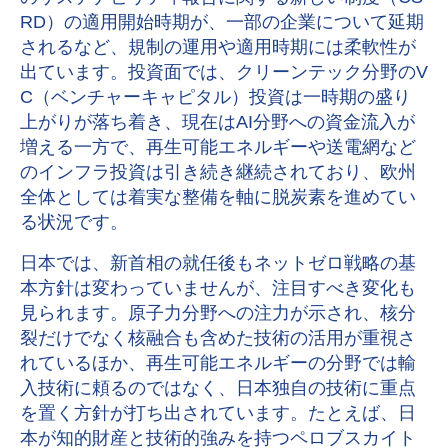
RD
）の適用開始時期が、一部の企業について延期
されるなど、規制の運用や適用時期には柔軟性が
出ています。投資面では、クリーンテック分野の
V
C
（ベンチャーキャピタル）投資は一時期の盛り
上がりが落ち着き、現在は
AI
分野への資金流入が
増える一方で、再生可能エネルギーや送電網など
のインフラ投資は引き続き継続されており、欧州
全体としては着実な整備を軸に脱炭素を進めてい
る状況です。
日本では、新首相の就任後もネットゼロ戦略の基
本方針は変わっていませんが、注目すべき変化も
見られます。原子力分野への注力が示され、核分
裂だけでなく核融合も含めた技術の活用が重視さ
れているほか、再生可能エネルギーの分野では輸
入技術に頼るのではなく、日本独自の技術に重点
を置く方針が打ち出されています。たとえば、日
本が知的財産と技術的強みを持つペロブスカイト