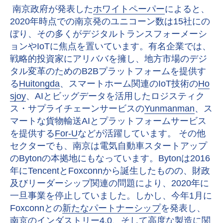
南京政府が発表した
ホワイトペーパー
によると、
2020年時点での南京発のユニコーン数は15社にの
ぼり、その多くがデジタルトランスフォーメーシ
ョンやIoTに焦点を置いています。有名企業では、
戦略的投資家にアリババを擁し、地方市場のデジ
タル変革のためのB2Bプラットフォームを提供す
る
Huitongda
、スマートホーム関連のIoT技術の
Ho
sjoy
、AIとビッグデータを活用したロジスティク
ス・サプライチェーンサービスの
Yunmanman
、ス
マートな貨物輸送AIとプラットフォームサービス
を提供する
For-U
などが活躍しています。 その他
セクターでも、南京は電気自動車スタートアップ
のBytonの本拠地にもなっています。Bytonは2016
年にTencentとFoxconnから誕生したものの、財政
及びリーダーシップ関連の問題により、2020年に
一旦事業を停止していました。しかし、今年1月に
Foxconnとの
新たなパートナーシップ
を発表し、
南京のインダストリー4.0、そして高度な製造に関