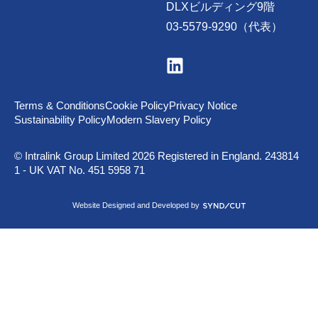
DLXビルディング9階
03-5579-9290（代表）
V
i
s
i
t
Terms & Conditions
Cookie Policy
Privacy Notice
u
Sustainability Policy
Modern Slavery Policy
s
o
n
© Intralink Group Limited 2026 Registered in England. 243814
L
1 - UK VAT No. 451 5958 71
i
n
k
S
Website Designed and Developed by
e
y
d
n
I
d
n
i
c
u
t