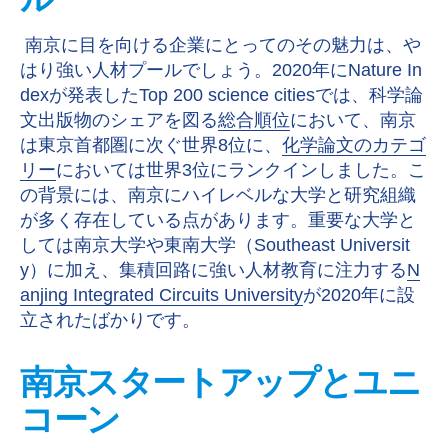
ル
南京に目を向ける企業にとってのその魅力は、や
はり強い人材プールでしょう。2020年にNature In
dexが発表したTop 200 science citiesでは、科学論
文出版物のシェアを図る
総合順位
において、南京
は東京首都圏に次ぐ世界8位に、
化学論文のカテゴ
リー
においては世界3位にランクインしました。こ
の背景には、南京にハイレベルな大学と研究組織
が多く存在している点があります。重要な大学と
しては南京大学や東南大学（Southeast Universit
y）に加え、集積回路に強い人材教育に注力する
N
anjing Integrated Circuits University
が2020年に設
立されたばかりです。
南京スタートアップとユニ
コーン