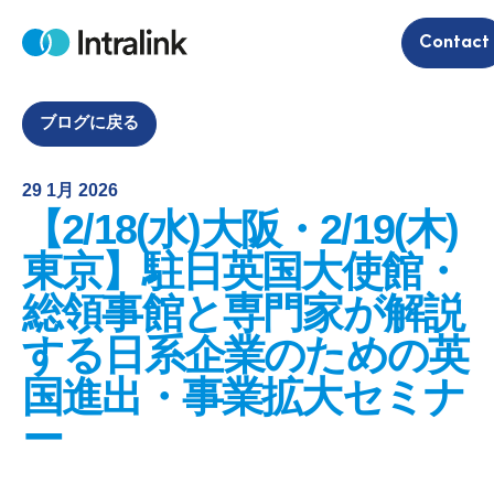
S
Contact
k
H
i
o
m
p
e
t
ブログに戻る
o
c
29 1月 2026
o
【2/18(水)大阪・2/19(木)
n
t
東京】駐日英国大使館・
e
総領事館と専門家が解説
n
t
する日系企業のための英
国進出・事業拡大セミナ
ー