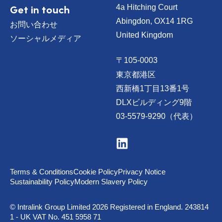
Get in touch
4a Hitching Court
Abingdon, OX14 1RG
お問い合わせ
United Kingdom
ソーシャルメディア
〒105-0003
東京都港区
西新橋1丁目13番1号
DLXビルディング9階
03-5579-9290（代表）
V
i
s
i
t
Terms & Conditions
Cookie Policy
Privacy Notice
u
Sustainability Policy
Modern Slavery Policy
s
o
n
© Intralink Group Limited 2026 Registered in England. 243814
L
1 - UK VAT No. 451 5958 71
i