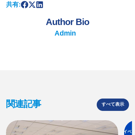
共有:
S
S
S
h
h
h
a
a
a
Author Bio
r
r
r
e
e
e
o
o
o
Admin
n
n
n
F
X
L
a
i
c
n
e
k
b
e
o
d
o
I
k
n
関連記事
すべて表示