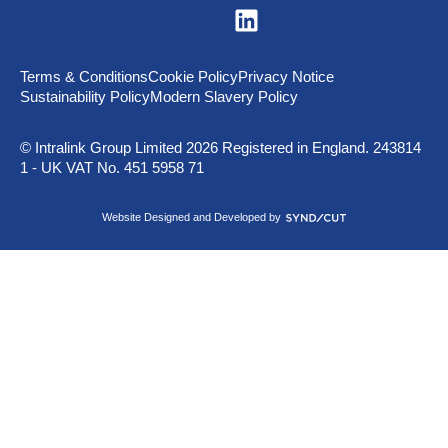
V
i
s
i
t
Terms & Conditions
Cookie Policy
Privacy Notice
u
Sustainability Policy
Modern Slavery Policy
s
o
n
© Intralink Group Limited 2026 Registered in England. 243814
L
1 - UK VAT No. 451 5958 71
i
n
k
S
Website Designed and Developed by
e
y
d
n
I
d
n
i
c
u
t