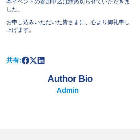
本イベントの参加申込は締め切らせていただきま
した。
お申し込みいただいた皆さまに、心より御礼申し
上げます。
共有:
S
S
S
h
h
h
a
a
a
Author Bio
r
r
r
e
e
e
o
o
o
Admin
n
n
n
F
X
L
a
i
c
n
e
k
b
e
o
d
o
I
k
n