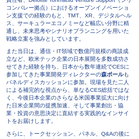
責任者、Deloitte Tohmatsu Venture Support（シリ
コンバレー拠点）におけるオープンイノベーショ
ン支援での経験のもと、TMT、XR、デジタルヘル
ス、サーキュラーエコノミーなど幅広い分野に精
通し、未来思考やシナリオプランニングを用いた
戦略立案を強みとしています。
また当日は、通信・IT領域で数億円規模の商談成
立など、欧米テック企業の日本展開を多数成功さ
せてきた経験を持ち、日本から数年連続でCESに
参加してきた事業開発ディレクターの
森ポール
も
パネルディスカッションに参加。現場を見た二人
による補完的な視点から、単なるCES総括ではな
く、今後日本企業のさらなる米国事業拡大に向け
た日米企業間の提携加速、そして事業創出・協
業・投資の意思決定に直結する実践的なインサイ
トをお届けします。
さらに、トークセッション、パネル、Q&Aの後に