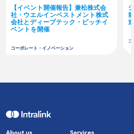
【イベント開催報告】兼松株式会
シ
社・ウエルインベストメント株式
前
会社とディープテック・ピッチイ
ベントを開催
コ
コーポレート・イノベーション
H
o
m
e
About us
Services