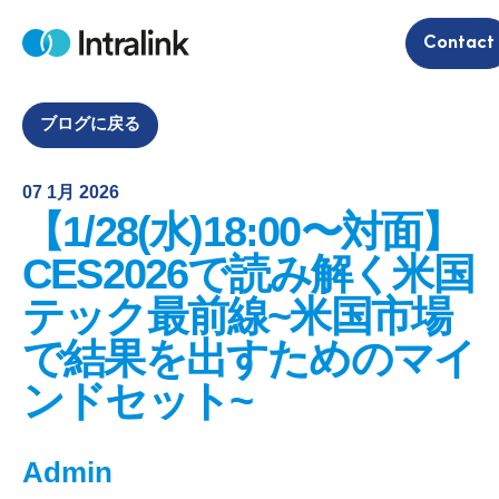
S
Contact
k
H
i
o
m
p
e
t
ブログに戻る
o
c
07 1月 2026
o
【1/28(水)18:00〜対面】
n
t
CES2026で読み解く米国
e
テック最前線~米国市場
n
t
で結果を出すためのマイ
ンドセット~
Admin